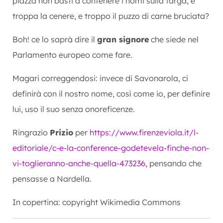
piazza non basti a contenere i nomi sulla targa, e
troppa la cenere, e troppo il puzzo di carne bruciata?
Boh! ce lo saprà dire il
gran signore
che siede nel
Parlamento europeo come fare.
Magari correggendosi: invece di Savonarola, ci
definirà con il nostro nome, così come io, per definire
lui, uso il suo senza onoreficenze.
Ringrazio
Prizio
per
https://www.firenzeviola.it/l-
editoriale/c-e-la-conference-godetevela-finche-non-
vi-toglieranno-anche-quella-473236,
pensando che
pensasse a Nardella.
In copertina: copyright Wikimedia Commons