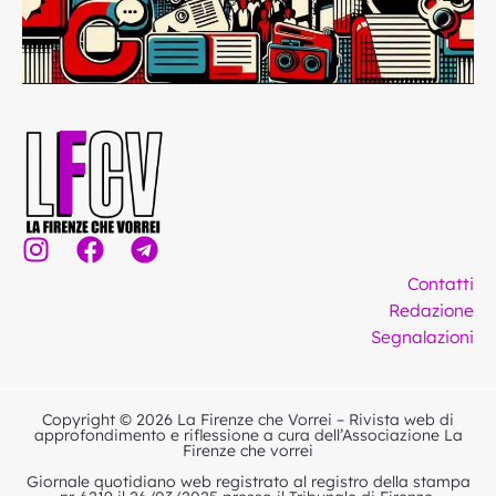
I
F
T
n
a
e
Contatti
s
c
l
Redazione
t
e
e
Segnalazioni
a
b
g
g
o
r
r
o
a
Copyright © 2026 La Firenze che Vorrei – Rivista web di
a
k
m
approfondimento e riflessione a cura dell’Associazione La
Firenze che vorrei
m
Giornale quotidiano web registrato al registro della stampa