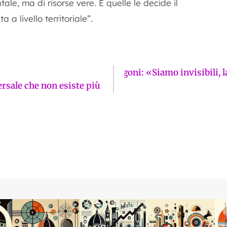
e, ma di risorse vere. E quelle le decide il
a livello territoriale”.
azza Rucellai, l’assedio dei furgoni: «Siamo invisibili
ersale che non esiste più