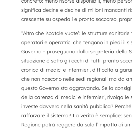
concreto: meno risorse disponibili, meno persona
significa decine e decine di milioni mancanti r
crescente su ospedali e pronto soccorso, pro
“Altro che ‘scatole vuote’: le strutture sanitari
operatori e operatrici che tengono in piedi il 
Governo – proseguono dalla segreteria dello Sp
situazione è sotto gli occhi di tutti: pronto socc
cronica di medici e infermieri, difficoltà a gara
che non nascono nelle sedi regionali ma da an
questo Governo sta aggravando. Se la consigli
della carenza di medici e infermieri, rivolga 
investe davvero nella sanità pubblica? Perché 
rafforzare il sistema? La verità è semplice: s
Regione potrà reggere da sola l’impatto di un 