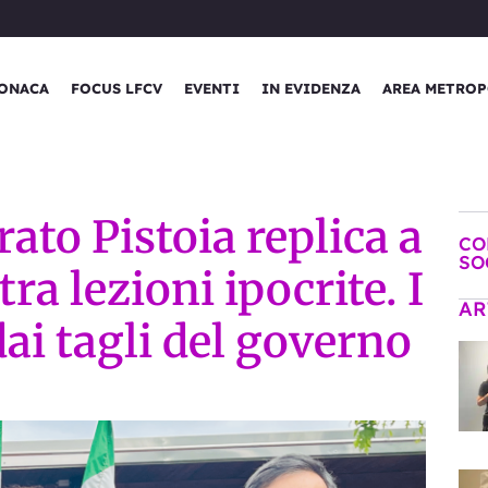
ONACA
FOCUS LFCV
EVENTI
IN EVIDENZA
AREA METROP
rato Pistoia replica a
CO
SO
ra lezioni ipocrite. I
AR
ai tagli del governo