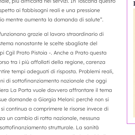
le, più difficoltà nei servizi. In Toscana questo
ispetto ai fabbisogni reali e una pressione
prio mentre aumenta la domanda di salute”.
e funzionano grazie al lavoro straordinario di
sistema nonostante le scelte sbagliate del
i Cgil Prato Pistoia -. Anche a Prato questa
orso tra i più affollati della regione, carenza
ntire tempi adeguati di risposta. Problemi reali,
ni di sottofinanziamento nazionale che oggi
era La Porta vuole davvero affrontare il tema
le sue domande a Giorgia Meloni: perché non si
si continua a comprimere le risorse invece di
enza un cambio di rotta nazionale, nessuna
sottofinanziamento strutturale. La sanità