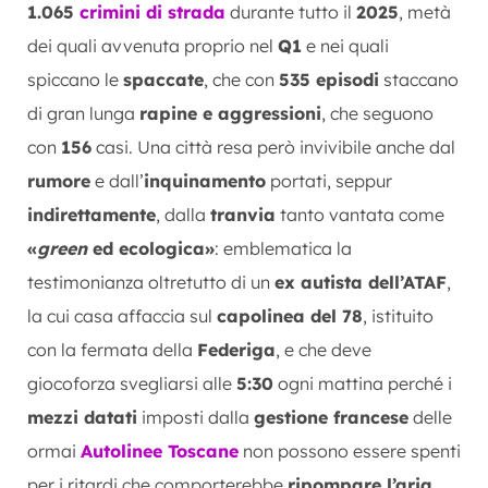
1.065
crimini di strada
durante tutto il
2025
, metà
dei quali avvenuta proprio nel
Q1
e nei quali
spiccano le
spaccate
, che con
535 episodi
staccano
di gran lunga
rapine e aggressioni
, che seguono
con
156
casi. Una città resa però invivibile anche dal
rumore
e dall’
inquinamento
portati, seppur
indirettamente
, dalla
tranvia
tanto vantata come
«
green
ed ecologica»
: emblematica la
testimonianza oltretutto di un
ex autista dell’ATAF
,
la cui casa affaccia sul
capolinea del 78
, istituito
con la fermata della
Federiga
, e che deve
giocoforza svegliarsi alle
5:30
ogni mattina perché i
mezzi datati
imposti dalla
gestione francese
delle
ormai
Autolinee Toscane
non possono essere spenti
per i ritardi che comporterebbe
ripompare l’aria