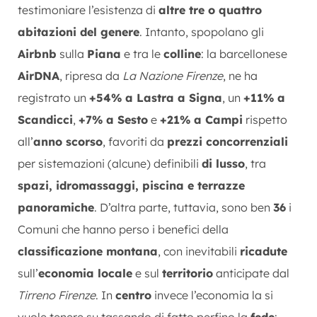
testimoniare l’esistenza di
altre tre o quattro
abitazioni del genere
. Intanto, spopolano gli
Airbnb
sulla
Piana
e tra le
colline
: la barcellonese
AirDNA
, ripresa da
La Nazione Firenze
, ne ha
registrato un
+54% a Lastra a Signa
, un
+11% a
Scandicci
,
+7% a Sesto
e
+21% a Campi
rispetto
all’
anno scorso
, favoriti da
prezzi concorrenziali
per sistemazioni (alcune) definibili
di lusso
, tra
spazi, idromassaggi, piscina e terrazze
panoramiche
. D’altra parte, tuttavia, sono ben
36
i
Comuni che hanno perso i benefici della
classificazione montana
, con inevitabili
ricadute
sull’
economia locale
e sul
territorio
anticipate dal
Tirreno Firenze
. In
centro
invece l’economia la si
vuole tenere su tassando di fatto perfino la
fede
: