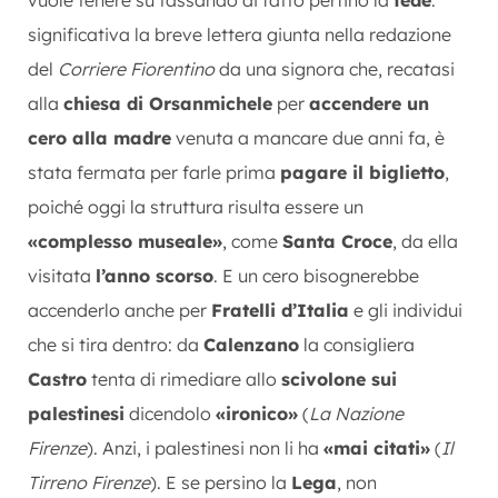
significativa la breve lettera giunta nella redazione
del
Corriere Fiorentino
da una signora che, recatasi
alla
chiesa di Orsanmichele
per
accendere un
cero alla madre
venuta a mancare due anni fa, è
stata fermata per farle prima
pagare il biglietto
,
poiché oggi la struttura risulta essere un
«complesso museale»
, come
Santa Croce
, da ella
visitata
l’anno scorso
. E un cero bisognerebbe
accenderlo anche per
Fratelli d’Italia
e gli individui
che si tira dentro: da
Calenzano
la consigliera
Castro
tenta di rimediare allo
scivolone sui
palestinesi
dicendolo
«ironico»
(
La Nazione
Firenze
). Anzi, i palestinesi non li ha
«mai citati»
(
Il
Tirreno Firenze
). E se persino la
Lega
, non