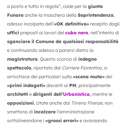
a posto e tutto in regola”, cade per la
giunta
Funaro
anche la maschera della
Soprintendenza
,
adesso incolpata dell’
«OK definitivo»
recepito dagli
uffici
preposti ai lavori del
cubo nero
, nell’intento di
sganciare il Comune da qualsiasi responsabilità
e continuando adesso a pararsi dietro la
magistratura
. Questo scorcio di
indegno
spettacolo
, riportato dal
Corriere Fiorentino
, si
arricchisce dei particolari sulla
«scena muta»
dei
«primi indagati»
davanti ai
PM
, principalmente
architetti
e
dirigenti dell’
Urbanistica
, mentre le
opposizioni
, citate anche dal
Tirreno Firenze
, non
smettono di
incalzare
l’amministrazione
sottolineandone i
«grossi errori»
e avanzando