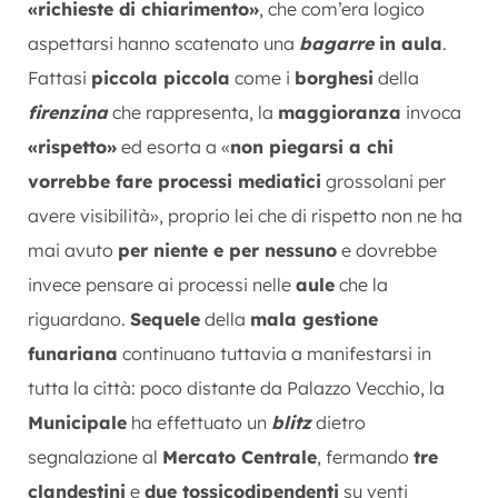
«richieste di chiarimento»
, che com’era logico
aspettarsi hanno scatenato una
bagarre
in aula
.
Fattasi
piccola piccola
come i
borghesi
della
firenzina
che rappresenta, la
maggioranza
invoca
«rispetto»
ed esorta a «
non piegarsi a chi
vorrebbe fare processi mediatici
grossolani per
avere visibilità», proprio lei che di rispetto non ne ha
mai avuto
per niente e per nessuno
e dovrebbe
invece pensare ai processi nelle
aule
che la
riguardano.
Sequele
della
mala gestione
funariana
continuano tuttavia a manifestarsi in
tutta la città: poco distante da Palazzo Vecchio, la
Municipale
ha effettuato un
blitz
dietro
segnalazione al
Mercato Centrale
, fermando
tre
clandestini
e
due tossicodipendenti
su venti