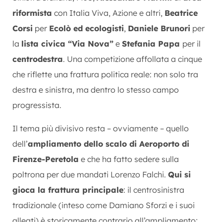
riformista
con Italia Viva, Azione e altri,
Beatrice
Corsi
per
Ecolò ed ecologisti
,
Daniele Brunori
per
la
lista civica “Via Nova”
e
Stefania Papa
per il
centrodestra
.
Una competizione affollata a cinque
che riflette una frattura politica reale: non solo tra
destra e sinistra, ma dentro lo stesso campo
progressista.
Il tema più divisivo resta – ovviamente – quello
dell’
ampliamento dello scalo di
Aeroporto di
Firenze-Peretola
e che ha fatto sedere sulla
poltrona per due mandati Lorenzo Falchi.
Qui si
gioca la frattura principale
: i
l centrosinistra
tradizionale (inteso come Damiano Sforzi e i suoi
alleati) è storicamente contrario all’ampliamento;