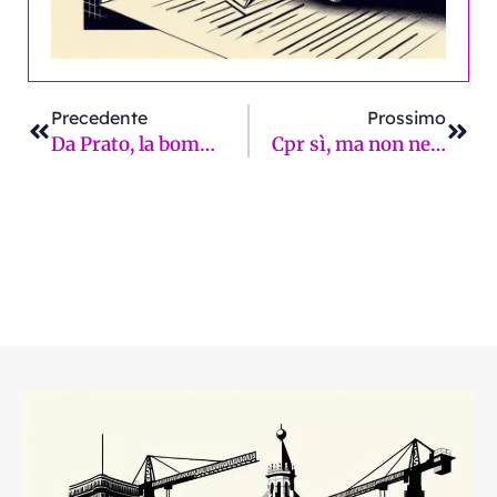
Precedente
Succ
Precedente
Prossimo
Da Prato, la bomba di Targetti: “Biffoni? Ineleggibile. Leggi e sentenze parlano chiaro”
Cpr sì, ma non nel mio cortile