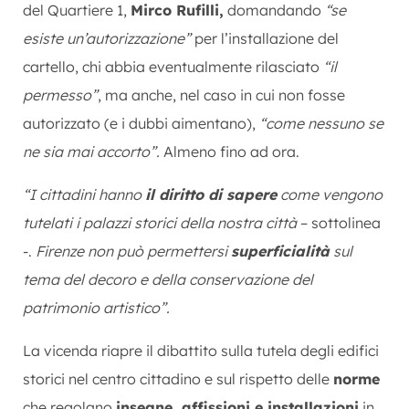
del Quartiere 1,
Mirco Rufilli,
domandando
“se
esiste un’autorizzazione”
per l’installazione del
cartello, chi abbia eventualmente rilasciato
“il
permesso”
, ma anche, nel caso in cui non fosse
autorizzato (e i dubbi aimentano),
“come nessuno se
ne sia mai accorto”.
Almeno fino ad ora.
“I cittadini hanno
il diritto di sapere
come vengono
tutelati i palazzi storici della nostra città
– sottolinea
-.
Firenze non può permettersi
superficialità
sul
tema del decoro e della conservazione del
patrimonio artistico”.
La vicenda riapre il dibattito sulla tutela degli edifici
storici nel centro cittadino e sul rispetto delle
norme
che regolano
insegne, affissioni e installazioni
in