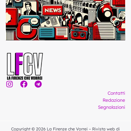
I
F
T
n
a
e
Contatti
s
c
l
Redazione
t
e
e
Segnalazioni
a
b
g
g
o
r
r
o
a
Copyright © 2026 La Firenze che Vorrei – Rivista web di