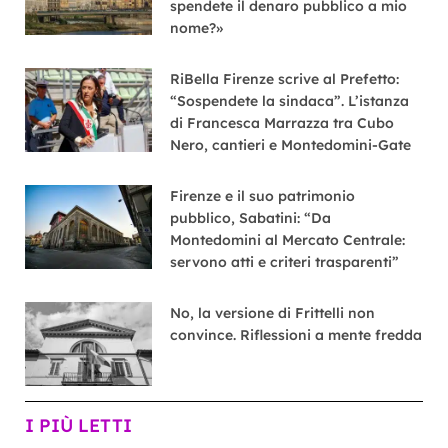
spendete il denaro pubblico a mio
nome?»
RiBella Firenze scrive al Prefetto:
“Sospendete la sindaca”. L’istanza
di Francesca Marrazza tra Cubo
Nero, cantieri e Montedomini-Gate
Firenze e il suo patrimonio
pubblico, Sabatini: “Da
Montedomini al Mercato Centrale:
servono atti e criteri trasparenti”
No, la versione di Frittelli non
convince. Riflessioni a mente fredda
I PIÙ LETTI