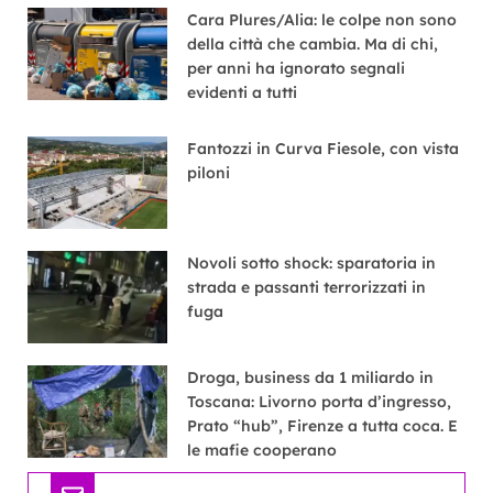
Cara Plures/Alia: le colpe non sono
della città che cambia. Ma di chi,
per anni ha ignorato segnali
evidenti a tutti
Fantozzi in Curva Fiesole, con vista
piloni
Novoli sotto shock: sparatoria in
strada e passanti terrorizzati in
fuga
Droga, business da 1 miliardo in
Toscana: Livorno porta d’ingresso,
Prato “hub”, Firenze a tutta coca. E
le mafie cooperano