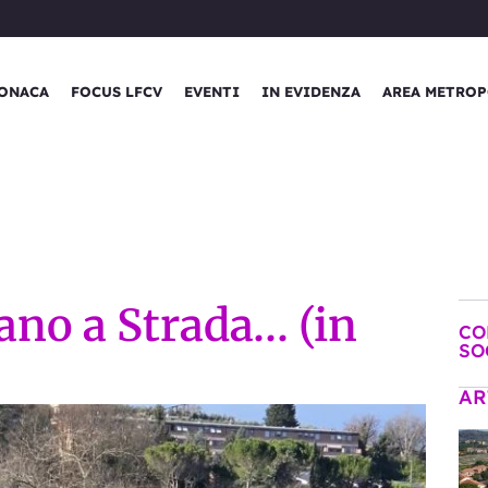
ONACA
FOCUS LFCV
EVENTI
IN EVIDENZA
AREA METROP
tano a Strada… (in
CO
SO
AR