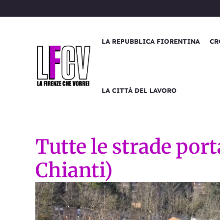
Vai
al
contenuto
LA REPUBBLICA FIORENTINA
CR
LA CITTÀ DEL LAVORO
Tutte le strade por
Chianti)