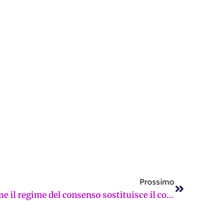
Successi
Prossimo
Laboratorio Firenze: come il regime del consenso sostituisce il confronto democratico