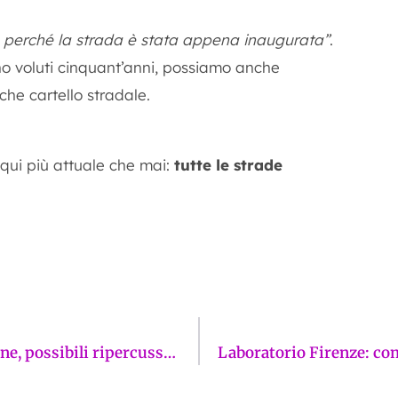
–
perché la strada è stata appena inaugurata”
.
sono voluti cinquant’anni, possiamo anche
he cartello stradale.
qui più attuale che mai:
tutte le strade
Faentina senza pace: frana a Pian di Mugnone, possibili ripercussioni a Firenze