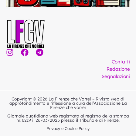
I
F
T
n
a
e
Contatti
s
c
l
Redazione
t
e
e
Segnalazioni
a
b
g
g
o
r
r
o
a
Copyright © 2026 La Firenze che Vorrei – Rivista web di
a
k
m
approfondimento e riflessione a cura dell’Associazione La
Firenze che vorrei
m
Giornale quotidiano web registrato al registro della stampa
nr. 6219 il 26/03/2025 presso il Tribunale di Firenze.
Privacy e Cookie Policy