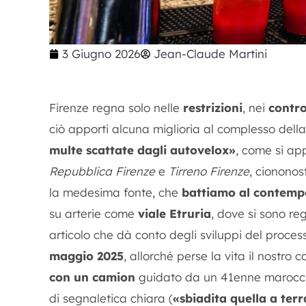
3 Giugno 2026
Jean-Claude Martini
Firenze regna solo nelle
restrizioni
, nei
contro
ciò apporti alcuna miglioria al complesso della
multe scattate dagli autovelox»
, come si a
Repubblica Firenze
e
Tirreno Firenze
, cionono
la medesima fonte, che
battiamo al contemp
su arterie come
viale Etruria
, dove si sono re
articolo che dà conto degli sviluppi del process
maggio 2025
, allorché perse la vita il nostro 
con un camion
guidato da un 41enne marocchi
di segnaletica chiara (
«sbiadita quella a terra