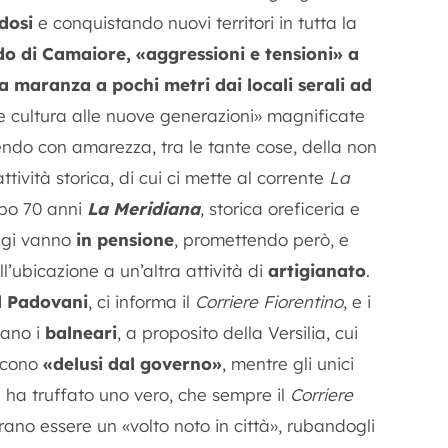
dosi
e conquistando nuovi territori in tutta la
Lido di Camaiore, «aggressioni e tensioni» a
a maranza a pochi metri dai locali serali ad
e cultura alle nuove generazioni» magnificate
endo con amarezza, tra le tante cose, della non
vità storica, di cui ci mette al corrente
La
po 70 anni
La Meridiana
, storica oreficeria e
oggi vanno
in pensione
, promettendo però, e
l’ubicazione a un’altra attività di
artigianato
.
l Padovani
, ci informa il
Corriere Fiorentino
, e i
tano i
balneari
, a proposito della Versilia, cui
dicono
«delusi dal governo»
, mentre gli unici
ha truffato uno vero, che sempre il
Corriere
ano essere un «volto noto in città», rubandogli