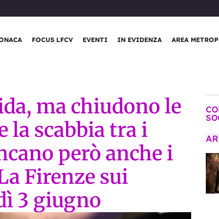
ONACA
FOCUS LFCV
EVENTI
IN EVIDENZA
AREA METROP
ida, ma chiudono le
CO
SO
e la scabbia tra i
AR
ancano però anche i
La Firenze sui
dì 3 giugno