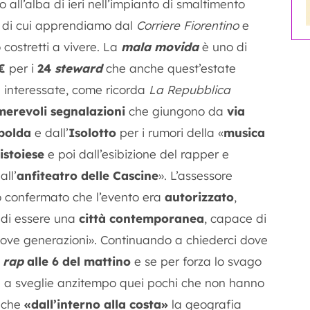
all’alba di ieri nell’impianto di smaltimento
 di cui apprendiamo dal
Corriere Fiorentino
e
o costretti a vivere. La
mala movida
è uno di
€
per i
24
steward
che anche quest’estate
a interessate, come ricorda
La Repubblica
merevoli segnalazioni
che giungono da
via
polda
e dall’
Isolotto
per i rumori della «
musica
istoiese
e poi dall’esibizione del rapper e
all’
anfiteatro delle Cascine
». L’assessore
no confermato che l’evento era
autorizzato
,
 di essere una
città contemporanea
, capace di
ove generazioni». Continuando a chiederci dove
o
rap
alle 6 del mattino
e se per forza lo svago
 a sveglie anzitempo quei pochi che non hanno
che
«dall’interno alla costa»
la geografia