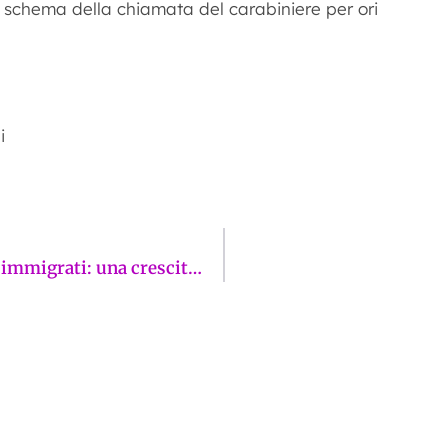
o schema della chiamata del carabiniere per ori
i
Firenze, un’impresa su cinque è guidata da immigrati: una crescita che evidenzia la crisi dell’imprenditoria italiana