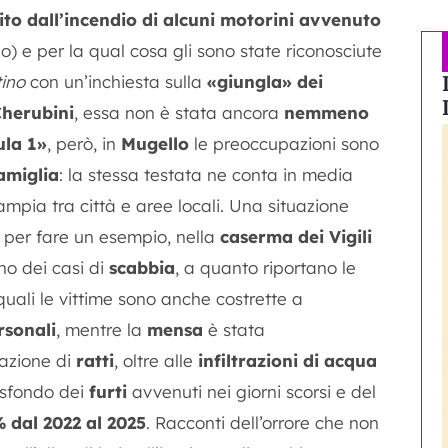
rito dall’incendio di alcuni motorini avvenuto
olo) e per la qual cosa gli sono state riconosciute
tino
con un’inchiesta sulla
«giungla» dei
Cherubini
, essa non è stata ancora
nemmeno
ula 1»
, però, in
Mugello
le preoccupazioni sono
amiglia
: la stessa testata ne conta in media
ampia tra città e aree locali. Una situazione
 per fare un esempio, nella
caserma dei Vigili
no dei casi di
scabbia
, a quanto riportano le
 quali le vittime sono anche costrette a
rsonali
, mentre la
mensa
è stata
tazione di
ratti
, oltre alle
infiltrazioni di acqua
o sfondo dei
furti
avvenuti nei giorni scorsi e del
 dal 2022 al 2025
. Racconti dell’orrore che non