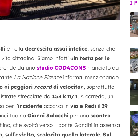
I 
lli
e nella
decrescita assai infelice
, senza che
 vita cittadina. Siamo infatti
«in testa per le
pprende da uno
studio CODACONS
rilanciato da
stante
La Nazione Firenze
informa, menzionando
o «i peggiori
record
di velocità»
, soprattutto
gistrate sfrecciate da
158 km/h
. A corredo, un
o per l’
incidente
occorso in
viale Redi
il
29
concittadino
Gianni Salocchi
per uno
scontro
no, che svoltò verso il ponte Gandhi in assenza
, sull’asfalto, scolorita quella laterale. Sul