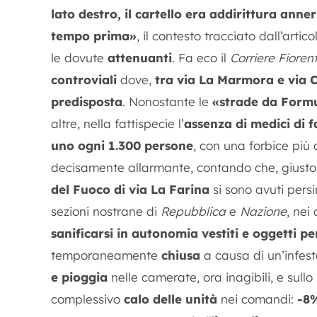
lato destro, il cartello era addirittura anne
tempo prima»
, il contesto tracciato dall’artic
le dovute
attenuanti
. Fa eco il
Corriere Fioren
controviali
dove,
tra via La Marmora e via 
predisposta
. Nonostante le
«strade da Form
altre, nella fattispecie l’
assenza di medici di f
uno ogni 1.300 persone
, con una forbice più 
decisamente allarmante, contando che, giusto
del Fuoco di via La Farina
si sono avuti persi
sezioni nostrane di
Repubblica
e
Nazione
, nei
sanificarsi in autonomia vestiti e oggetti pe
temporaneamente
chiusa
a causa di un’infes
e pioggia
nelle camerate, ora inagibili, e sull
complessivo
calo delle unità
nei comandi:
-8%