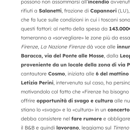
possono non assommarsi all’
incendio
avvenuto 
rifiuti a
Salanetti
, frazione di
Capannori
(LU),
che fa luce sulle condizioni in cui i toscani son
questi fattori: al netto della spesa da
143.000
torneranno a «sorvegliare» le zone più da ess
Firenze
,
La Nazione Firenze
dà voce alle
innu
Baracca, via del Ponte alle Mosse
, dalla
Leo
proveniente da un locale della zona di via P
cantautore
Cosmo
, iniziata alle
6 del mattino
Letizia Perini
, intervenuta sul caso, ha persi
motivandolo col fatto che «Firenze ha bisogno
offrire
opportunità di svago e cultura
alle nu
stiano lo «svago» e la «cultura» in un
concert
debba consistere nel
fare rumore
e obbligare
il B&B e quindi
lavorano
, leggiamo sul
Tirreno