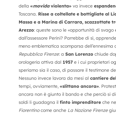
della
«
movida
violenta»
va invece
espanden
Toscana.
Risse a coltellate e bottigliate al 
Massa e a Marina di Carrara, scazzottate tr
Arezzo
: queste sono le «opportunità di svago 
dall’assessore Perini? Parrebbe di sì, apprend
meno emblematica scomparsa dell’ennesima atti
Repubblica Firenze
: a
San Lorenzo
chiude do
orologeria attiva dal
1957
e i cui proprietari 
speriamo sia il caso, di passare il testimone del
Nessuno invece lavora da mesi al
cantiere de
tempi, ovviamente,
«slittano ancora»
. Protes
ancora non è giunto il bando e che perciò si 
soldi li guadagna il
finto imprenditore
che ne 
Fiorentino
come anche
La Nazione Firenze
giur