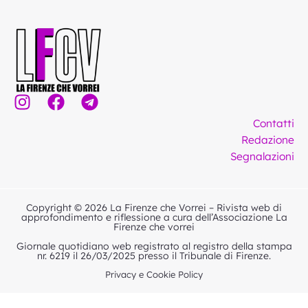
I
F
T
n
a
e
Contatti
s
c
l
Redazione
t
e
e
Segnalazioni
a
b
g
g
o
r
r
o
a
Copyright © 2026 La Firenze che Vorrei – Rivista web di
a
k
m
approfondimento e riflessione a cura dell’Associazione La
Firenze che vorrei
m
Giornale quotidiano web registrato al registro della stampa
nr. 6219 il 26/03/2025 presso il Tribunale di Firenze.
Privacy e Cookie Policy