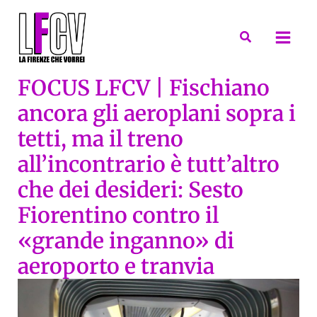
Vai
al
Cerca
contenuto
FOCUS LFCV | Fischiano
ancora gli aeroplani sopra i
tetti, ma il treno
all’incontrario è tutt’altro
che dei desideri: Sesto
Fiorentino contro il
«grande inganno» di
aeroporto e tranvia