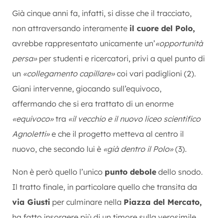
Già cinque anni fa, infatti, si disse che il tracciato,
non attraversando interamente
il cuore del Polo,
avrebbe rappresentato unicamente un’
«opportunità
persa»
per studenti e ricercatori, privi a quel punto di
un
«collegamento capillare»
coi vari padiglioni (2).
Giani intervenne, giocando sull’equivoco,
affermando che si era trattato di un enorme
«equivoco»
tra
«il vecchio e il nuovo liceo scientifico
Agnoletti»
e che il progetto metteva al centro il
nuovo, che secondo lui è
«già dentro il Polo»
(3).
Non è però quello l’unico
punto debole
dello snodo.
Il tratto finale, in particolare quello che transita da
via Giusti
per culminare nella
Piazza del Mercato,
ha fatto insorgere più di un timore sulla verosimile