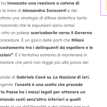
a ha
innescato una reazione a catena di
 la linea di
Alessandra Innocenti
e del
ottato una strategia di difesa dialettica tanto
onoscendo che le espulsioni siano ormai
in atto un palese
scaricabarile verso il Governo
 procedure. È un gioco delle parti che
Milani
ccostamento tra i delinquenti da espellere e le
nziani”
. È il tentativo estremo di mantenere in
arrazione che però non regge più alla prova dei
oriale di
Gabriele Canè
su
La Nazione
di ieri.
ingente:
l’onestà è una scelta che precede
io Paese ha i mezzi legali per ottenere un
ando costi senz’altro inferiori a quelli
nte la via dell’illegalità e del crimine non può