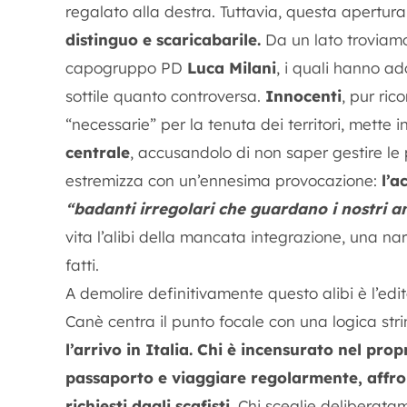
regalato alla destra. Tuttavia, questa apertur
distinguo e scaricabarile.
Da un lato troviamo
capogruppo PD
Luca Milani
, i quali hanno ad
sottile quanto controversa.
Innocenti
, pur ric
“necessarie” per la tenuta dei territori, mette 
centrale
, accusandolo di non saper gestire le
estremizza con un’ennesima provocazione:
l’a
“badanti irregolari che guardano i nostri a
vita l’alibi della mancata integrazione, una n
fatti.
A demolire definitivamente questo alibi è l’edit
Canè centra il punto focale con una logica str
l’arrivo in Italia.
Chi è incensurato nel propr
passaporto e viaggiare regolarmente, affront
richiesti dagli scafisti.
Chi sceglie deliberatame