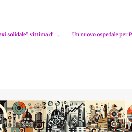
Vandalizzato il mezzo della solidarietà: il “taxi solidale” vittima di un atto gratuito