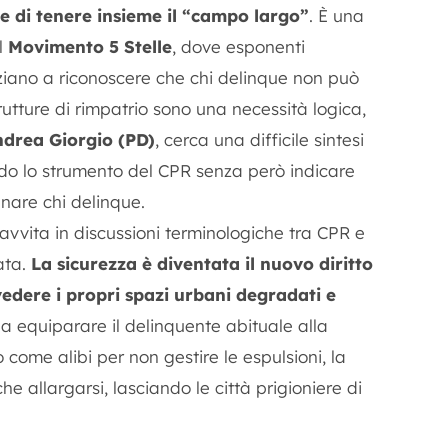
e di tenere insieme il “campo largo”
. È una
l
Movimento 5 Stelle
, dove esponenti
iziano a riconoscere che chi delinque non può
utture di rimpatrio sono una necessità logica,
ndrea Giorgio (PD)
, cerca una difficile sintesi
ando lo strumento del CPR senza però indicare
anare chi delinque.
 avvita in discussioni terminologiche tra CPR e
ata.
La sicurezza è diventata il nuovo diritto
 vedere i propri spazi urbani degradati e
a equiparare il delinquente abituale alla
 come alibi per non gestire le espulsioni, la
che allargarsi, lasciando le città prigioniere di