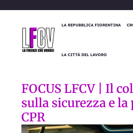
Vai
al
contenuto
LA REPUBBLICA FIORENTINA
CR
LA CITTÀ DEL LAVORO
FOCUS LFCV | Il col
sulla sicurezza e la
CPR