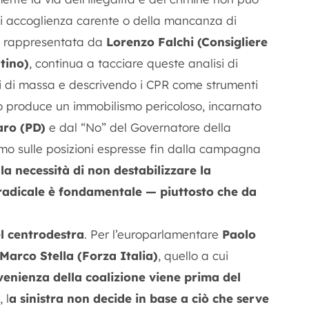
di accoglienza carente o della mancanza di
a, rappresentata da
Lorenzo Falchi (Consigliere
tino)
, continua a tacciare queste analisi di
ni di massa e descrivendo i CPR come strumenti
o produce un immobilismo pericoloso, incarnato
ro (PD)
e dal “No” del Governatore della
rmo sulle posizioni espresse fin dalla campagna
a necessità di non destabilizzare la
 radicale è fondamentale — piuttosto che da
l centrodestra
. Per l’europarlamentare
Paolo
Marco Stella (Forza Italia)
, quello a cui
enienza della coalizione viene prima del
 l
a sinistra non decide in base a ciò che serve