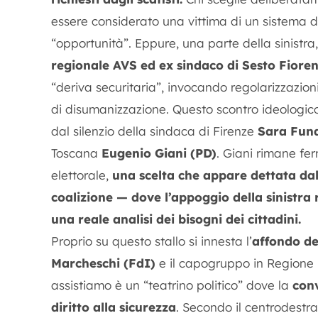
essere considerato una vittima di un sistema 
“opportunità”. Eppure, una parte della sinistr
regionale AVS ed ex sindaco di Sesto Fioren
“deriva securitaria”, invocando regolarizzazio
di disumanizzazione. Questo scontro ideologic
dal silenzio della sindaca di Firenze
Sara Funa
Toscana
Eugenio Giani (PD)
. Giani rimane fe
elettorale,
una scelta che appare dettata dall
coalizione — dove l’appoggio della sinistra
una reale analisi dei bisogni dei cittadini.
Proprio su questo stallo si innesta l’
affondo de
Marcheschi (FdI)
e il capogruppo in Regione
assistiamo è un “teatrino politico” dove la
conv
diritto alla sicurezza
. Secondo il centrodestra,