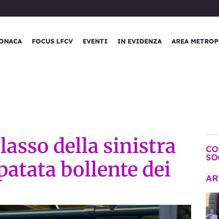
ONACA
FOCUS LFCV
EVENTI
IN EVIDENZA
AREA METROP
lasso della sinistra
CO
SO
 patata bollente dei
AR