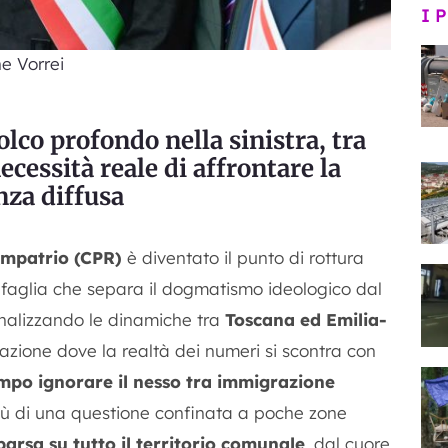
I 
e Vorrei
olco profondo nella sinistra, tra
ecessità reale di affrontare la
nza diffusa
impatrio (CPR)
è diventato il punto di rottura
una faglia che separa il dogmatismo ideologico dal
nalizzando le dinamiche tra
Toscana ed Emilia-
zione dove la realtà dei numeri si scontra con
empo ignorare il nesso tra immigrazione
più di una questione confinata a poche zone
parsa su tutto il territorio comunale
, dal cuore