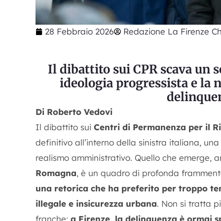
28 Febbraio 2026
Redazione La Firenze Ch
Il dibattito sui CPR scava un s
ideologia progressista e la n
delinque
Di Roberto Vedovi
Il dibattito sui
Centri di Permanenza per il R
definitivo all’interno della sinistra italiana, 
realismo amministrativo. Quello che emerge, a
Romagna
, è un quadro di profonda frammenta
una retorica che ha preferito per troppo t
illegale e insicurezza urbana
.
Non si tratta 
franche:
a Firenze, la delinquenza è ormai
s