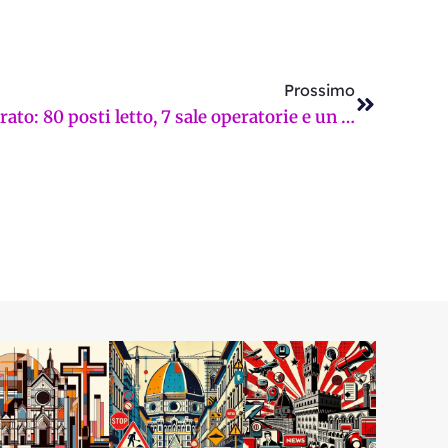
Successi
Prossimo
Un nuovo ospedale per Prato: 80 posti letto, 7 sale operatorie e un parcheggio pubblico per la città