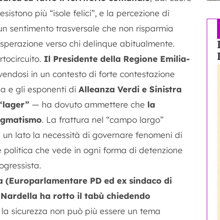
esistono più “isole felici”, e la percezione di
 un sentimento trasversale che non risparmia
sperazione verso chi delinque abitualmente.
tocircuito.
Il
Presidente della Regione Emilia-
vendosi in un contesto di forte contestazione
a e gli esponenti di
Alleanza Verdi e Sinistra
 “lager”
— ha dovuto ammettere che
la
ragmatismo
. La frattura nel “campo largo”
 un lato la necessità di governare fenomeni di
e politica che vede in ogni forma di detenzione
ogressista.
a (Europarlamentare PD ed ex sindaco di
.
Nardella ha rotto il tabù chiedendo
e la sicurezza non può più essere un tema