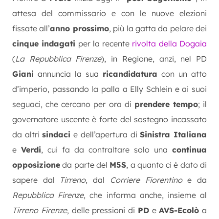
attesa del commissario e con le nuove elezioni
fissate all’
anno prossimo
, più la gatta da pelare dei
cinque indagati
per la recente
rivolta della Dogaia
(
La Repubblica Firenze
), in Regione, anzi, nel PD
Giani
annuncia la sua
ricandidatura
con un atto
d’imperio, passando la palla a Elly Schlein e ai suoi
seguaci, che cercano per ora di
prendere tempo
; il
governatore uscente è forte del sostegno incassato
da altri
sindaci
e dell’apertura di
Sinistra Italiana
e
Verdi
, cui fa da contraltare solo una
continua
opposizione
da parte del
M5S
, a quanto ci è dato di
sapere dal
Tirreno
, dal
Corriere Fiorentino
e da
Repubblica Firenze
, che informa anche, insieme al
Tirreno Firenze
, delle pressioni di
PD
e
AVS-Ecolò
a