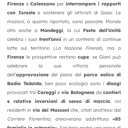
Firenze
e
Calenzano
per
interrompere i rapporti
con Israele
e sostenere gli attivisti di Gaza. Le
mozioni, a quanto riportato, sono passate. Morale
alto anche a
Mondeggi
, la cui
Festa dell’Unità
celebra i suoi
trent’anni
in un contesto di continue
lotte sul territorio (
La Nazione Firenze
), ma a
Firenze
le prospettive restano
cupe
: se Giani può
celebrare la sua vittoria personale
dell’
approvazione
del piano del
parco eolico di
Badia Tedalda
, ben poco ecologici sono i
disagi
provocati tra
Careggi
e
via Bolognese
da
cantieri
e relative inversioni di senso di marcia
, coi
residenti in
via dei Massoni
che, citati anch’essi dal
Corriere Fiorentino
, annoverano addirittura
«85
famiglie in ostaggio»
. Salutare anche una presa di