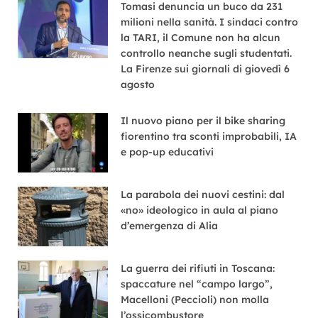
Tomasi denuncia un buco da 231
milioni nella sanità. I sindaci contro
la TARI, il Comune non ha alcun
controllo neanche sugli studentati.
La Firenze sui giornali di giovedì 6
agosto
Il nuovo piano per il bike sharing
fiorentino tra sconti improbabili, IA
e pop-up educativi
La parabola dei nuovi cestini: dal
«no» ideologico in aula al piano
d’emergenza di Alia
La guerra dei rifiuti in Toscana:
spaccature nel “campo largo”,
Macelloni (Peccioli) non molla
l’ossicombustore