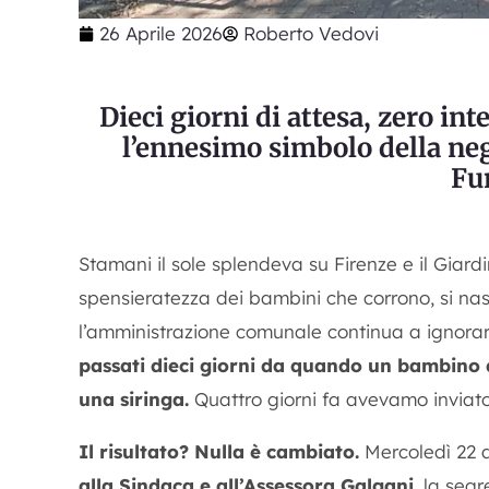
26 Aprile 2026
Roberto Vedovi
Dieci giorni di attesa, zero int
l’ennesimo simbolo della ne
Fu
Stamani il sole splendeva su Firenze e il Giard
spensieratezza dei bambini che corrono, si na
l’amministrazione comunale continua a ignorare
passati dieci giorni da quando un bambino d
una siringa.
Quattro giorni fa avevamo inviato 
Il risultato? Nulla è cambiato.
Mercoledì 22 ap
alla Sindaca e all’Assessora Galgani
, la seg