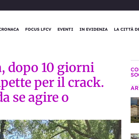
CRONACA
FOCUS LFCV
EVENTI
IN EVIDENZA
LA CITTÀ D
, dopo 10 giorni
CO
SO
pette per il crack.
AR
a se agire o