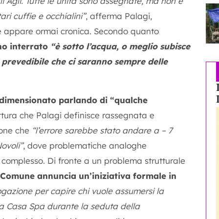
li Agli. Tutte le unità sono assegnate, ma non è
i cuffie e occhialini”
, afferma Palagi,
e appare ormai cronica. Secondo quanto
ano interrato
“è sotto l’acqua, o meglio subisce
è prevedibile che ci saranno sempre delle
idimensionato parlando di “qualche
ttura che Palagi definisce rassegnata e
sione che
“l’errore sarebbe stato andare a – 7
ovoli”
, dove problematiche analoghe
 complesso. Di fronte a un problema strutturale
 Comune annuncia un’iniziativa formale in
gazione per capire chi vuole assumersi la
da Casa Spa durante la seduta della