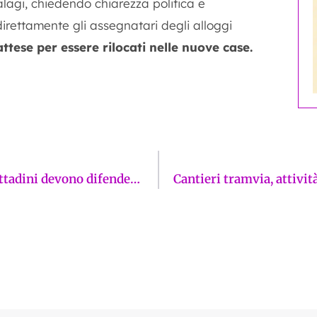
alagi, chiedendo chiarezza politica e
irettamente gli assegnatari degli alloggi
attese per essere rilocati nelle nuove case.
Funaro assenteista, ma quanto ci costi! I cittadini devono difendersi da sé mentre l’omertà la fa da padrona. La Firenze sui giornali di martedì 13 gennaio