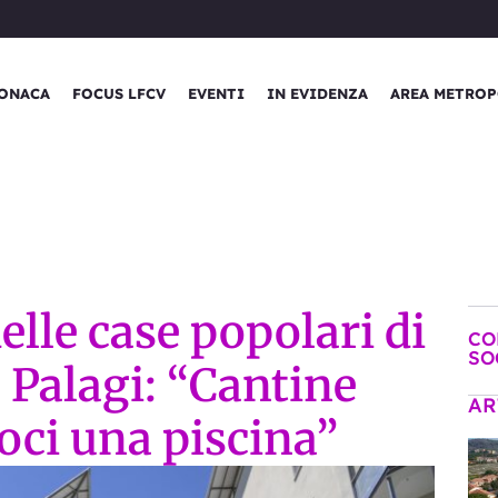
ONACA
FOCUS LFCV
EVENTI
IN EVIDENZA
AREA METROP
elle case popolari di
CO
SO
. Palagi: “Cantine
AR
oci una piscina”