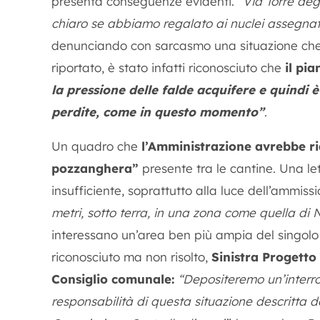
presenta conseguenze evidenti.
“Via Torre deg
chiaro se abbiamo regalato ai nuclei assegnatar
denunciando con sarcasmo una situazione ch
riportato, è stato infatti riconosciuto che
il pi
la pressione delle falde acquifere e quindi 
perdite, come in questo momento”
.
Un quadro che
l’Amministrazione avrebbe r
pozzanghera”
presente tra le cantine. Una le
insufficiente, soprattutto alla luce dell’ammis
metri, sotto terra, in una zona come quella di N
interessano un’area ben più ampia del singolo
riconosciuto ma non risolto,
Sinistra Progetto
Consiglio comunale:
“Depositeremo un’interro
responsabilità di questa situazione descritta 