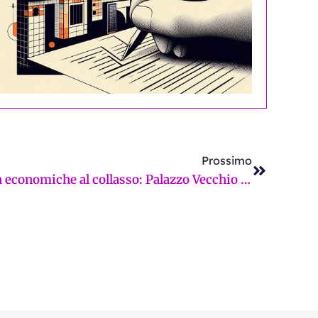
Successi
Prossimo
Cantieri tramvia, attività economiche al collasso: Palazzo Vecchio offre il brodino della Tari e a Cna va benone