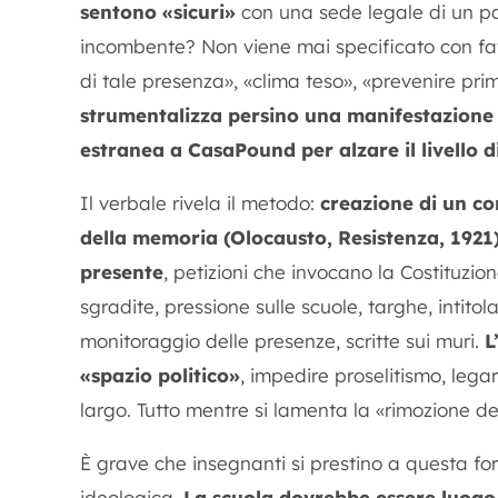
sentono «sicuri»
con una sede legale di un part
incombente? Non viene mai specificato con fat
di tale presenza», «clima teso», «prevenire prim
strumentalizza persino una manifestazione 
estranea a CasaPound per alzare il livello d
Il verbale rivela il metodo:
creazione di un co
della memoria (Olocausto, Resistenza, 1921) 
presente
, petizioni che invocano la Costituzion
sgradite, pressione sulle scuole, targhe, intitol
monitoraggio delle presenze, scritte sui muri.
L
«spazio politico»
, impedire proselitismo, lega
largo. Tutto mentre si lamenta la «rimozione de
È grave che insegnanti si prestino a questa fo
ideologica.
La scuola dovrebbe essere luogo 