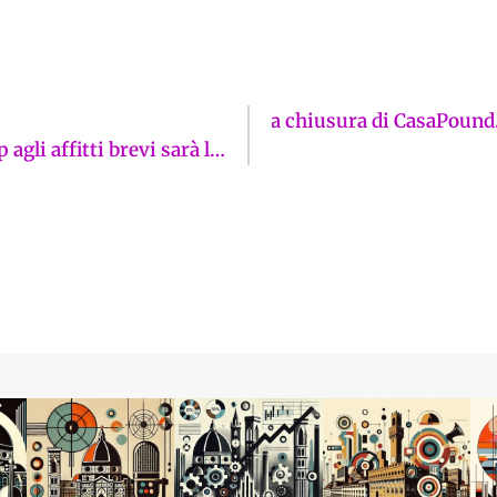
 Vannacci, l’Isolotto chiede la chiusura di CasaPound.
Solo chi crede all’unicorno pensa che lo stop agli affitti brevi sarà la svolta per riportare i fiorentini in centro