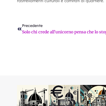
rastrellamenti culturali e comitati di quartiere.
Precedente
eloni e Fossi entrambi contro Giani. Gavinana non vuole
Precedente