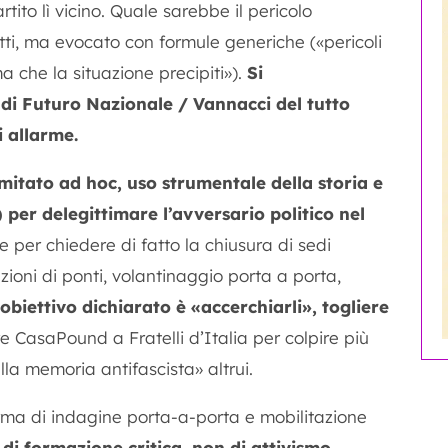
ito lì vicino. Quale sarebbe il pericolo
ti, ma evocato con formule generiche («pericoli
a che la situazione precipiti»).
Si
di Futuro Nazionale / Vannacci del tutto
i allarme.
mitato ad hoc, uso strumentale della storia e
per delegittimare l’avversario politico nel
e per chiedere di fatto la chiusura di sedi
azioni di ponti, volantinaggio porta a porta,
’obiettivo dichiarato è «accerchiarli», togliere
re CasaPound a Fratelli d’Italia per colpire più
lla memoria antifascista» altrui.
rma di indagine porta-a-porta e mobilitazione
di formazione critica, non di attivismo