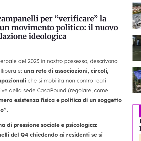
ampanelli per “verificare” la
i un movimento politico: il nuovo
idazione ideologica
verbale del 2023 in nostro possesso, descrivono
liberale:
una rete di associazioni, circoli,
cupazionali
che si mobilita non contro reati
rative della sede CasaPound (regolare, come
mera esistenza fisica e politica di un soggetto
o”.
 di pressione sociale e psicologica:
lli del Q4 chiedendo ai residenti se si