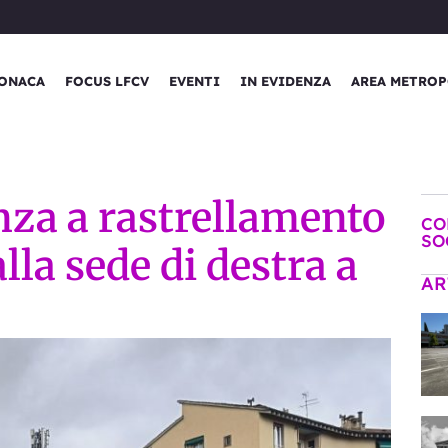
ONACA
FOCUS LFCV
EVENTI
IN EVIDENZA
AREA METROP
enza a rastrellamento
CO
SO
alla sede di destra a
AR