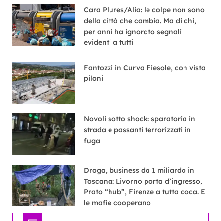
Cara Plures/Alia: le colpe non sono
della città che cambia. Ma di chi,
per anni ha ignorato segnali
evidenti a tutti
Fantozzi in Curva Fiesole, con vista
piloni
Novoli sotto shock: sparatoria in
strada e passanti terrorizzati in
fuga
Droga, business da 1 miliardo in
Toscana: Livorno porta d’ingresso,
Prato “hub”, Firenze a tutta coca. E
le mafie cooperano