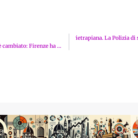
ronti di un senzatetto in via Pietrapiana. La Polizia d
Cecilia Del Re accusa: «Dal caso Kata nulla è cambiato: Firenze ha ancora 844 case popolari vuote»