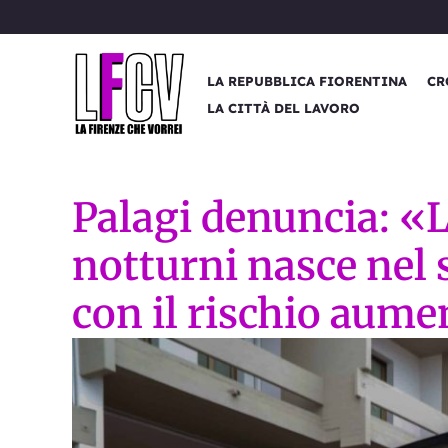
Vai
al
contenuto
LA REPUBBLICA FIORENTINA
CR
LA CITTÀ DEL LAVORO
Palagi denuncia: «L
notturni nasce nel s
con il rischio aumen