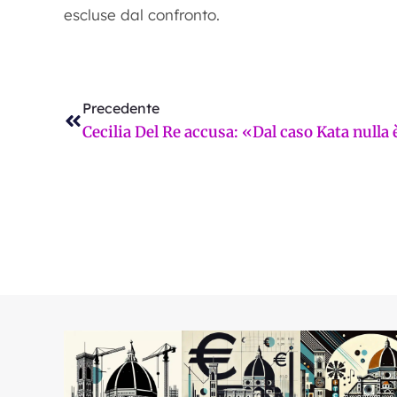
escluse dal confronto.
Precedente
Precedente
Violenta aggressione nei conf
Prossimo