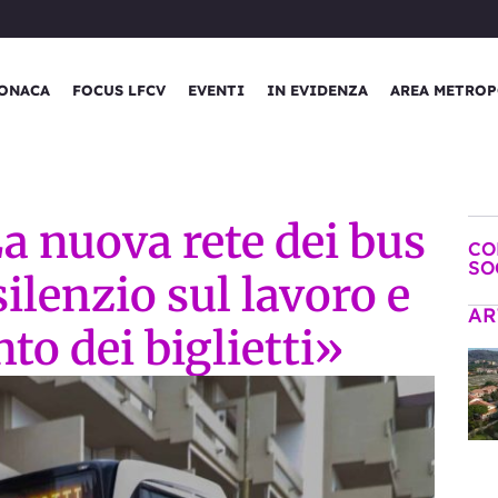
ONACA
FOCUS LFCV
EVENTI
IN EVIDENZA
AREA METROP
a nuova rete dei bus
CO
SO
ilenzio sul lavoro e
AR
to dei biglietti»