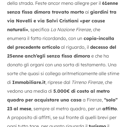
della strada. Feste ancor meno allegre per il
61enne
senza fissa dimora trovato morto
ai
giardini tra
via Novelli e via Salvi Cristiani «per cause
naturali»
, specifica
La Nazione Firenze
, che
enumera il fatto ricordando, con un
copia-incolla
del precedente articolo
al riguardo, il
decesso del
25enne anch’egli senza fissa dimora
e che ha
donato gli organi con una sorta di testamento. Una
sorte che quasi si collega aritmeticamente alle stime
di
Immobiliare.it
, riprese dal
Tirreno Firenze
, che
vedono una media di
5.000€ di costo al metro
quadro per acquistare una casa
a Firenze,
“solo”
23 al mese
, sempre al metro quadro, per un
affitto
.
A proposito di affitti, se sul fronte di quelli brevi per
oggi tutto tace, per quanto riguarda il
turismo
il