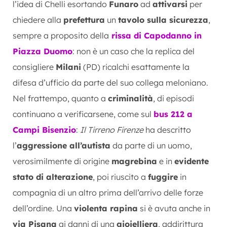
l’idea di Chelli esortando
Funaro
ad
attivarsi
per
chiedere alla
prefettura
un
tavolo sulla sicurezza
,
sempre a proposito della
rissa di Capodanno in
Piazza Duomo
: non è un caso che la replica del
consigliere
Milani
(PD) ricalchi esattamente la
difesa d’ufficio da parte del suo collega meloniano.
Nel frattempo, quanto a
criminalità
, di episodi
continuano a verificarsene, come sul
bus 212 a
Campi Bisenzio
:
Il Tirreno Firenze
ha descritto
l’
aggressione all’autista
da parte di un uomo,
verosimilmente di origine
magrebina
e in
evidente
stato di alterazione
, poi riuscito a
fuggire
in
compagnia di un altro prima dell’arrivo delle forze
dell’ordine. Una
violenta rapina
si è avuta anche in
via Pisana
ai danni di una
gioielliera
, addirittura