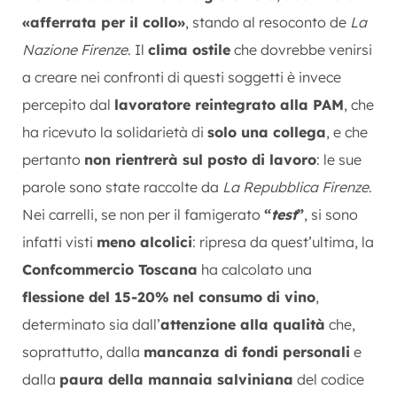
«afferrata per il collo»
, stando al resoconto de
La
Nazione Firenze
. Il
clima ostile
che dovrebbe venirsi
a creare nei confronti di questi soggetti è invece
percepito dal
lavoratore reintegrato alla PAM
, che
ha ricevuto la solidarietà di
solo una collega
, e che
pertanto
non rientrerà sul posto di lavoro
: le sue
parole sono state raccolte da
La Repubblica Firenze
.
Nei carrelli, se non per il famigerato
“
test
”
, si sono
infatti visti
meno alcolici
: ripresa da quest’ultima, la
Confcommercio Toscana
ha calcolato una
flessione del 15-20% nel consumo di vino
,
determinato sia dall’
attenzione alla qualità
che,
soprattutto, dalla
mancanza di fondi personali
e
dalla
paura della mannaia salviniana
del codice