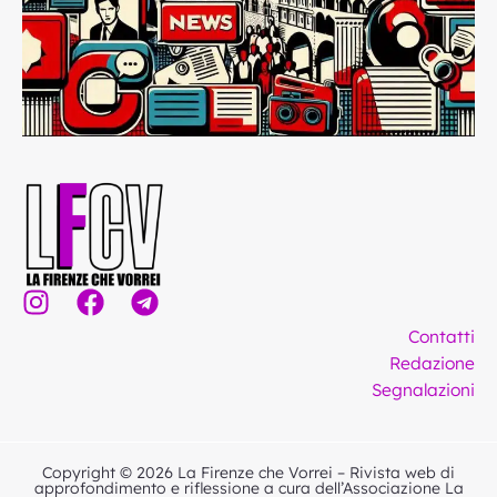
I
F
T
n
a
e
Contatti
s
c
l
Redazione
t
e
e
Segnalazioni
a
b
g
g
o
r
r
o
a
Copyright © 2026 La Firenze che Vorrei – Rivista web di
a
k
m
approfondimento e riflessione a cura dell’Associazione La