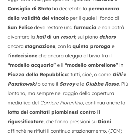
Consiglio di Stato
ha decretato la
permanenza
della validità del vincolo
per il quale il fondo di
San Felice
deve restare una
farmacia
e non potrà
diventare la
hall
di un
resort
; sul piano
dehors
ancora
stagnazione
, con la
quinta proroga
e
l’
indecisione
che ancora aleggia al bivio tra il
“modello acquario”
e il
“modello ombrellone”
in
Piazza della Repubblica
: tutti, cioè, o come
Gilli
e
Paszkowski
o come il
Savoy
e le
Giubbe Rosse
. Più
lontano, ma sempre nel raggio della copertura
mediatica del
Corriere Fiorentino
, continua anche la
lotta dei comitati piombinesi contro il
rigassificatore
, che fanno pressioni su
Giani
affinché ne rifiuti il continuo stazionamento. (JCM)