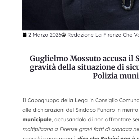
2 Marzo 2026
Redazione La Firenze Che Vo
Guglielmo Mossuto accusa il S
gravità della situazione di sic
Polizia muni
Il Capogruppo della Lega in Consiglio Comun
alle dichiarazioni del Sindaco Funaro in merito
municipale
, accusandola di non affrontare ser
moltiplicano a Firenze gravi fatti di cronaca 
specchi aggrapparsi,
dice che Salvini non è 