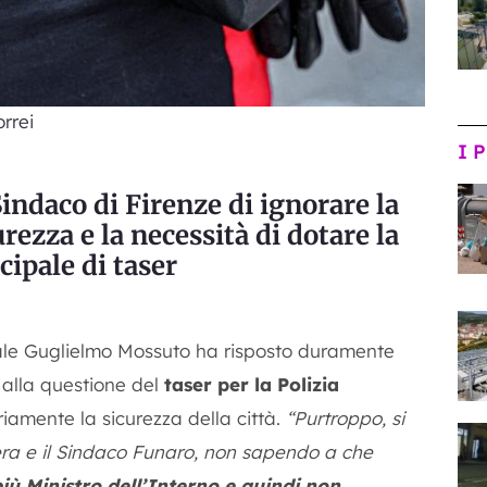
rrei
I 
indaco di Firenze di ignorare la
urezza e la necessità di dotare la
cipale di taser
ale Guglielmo Mossuto ha risposto duramente
 alla questione del
taser per la Polizia
iamente la sicurezza della città.
“Purtroppo, si
nera e il Sindaco Funaro, non sapendo a che
più Ministro dell’Interno e quindi non