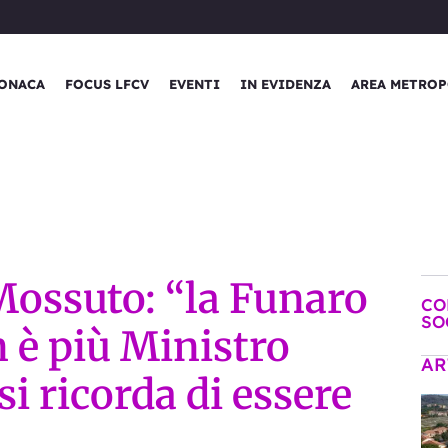
ONACA
FOCUS LFCV
EVENTI
IN EVIDENZA
AREA METROP
 Mossuto: “la Funaro
CO
SO
n è più Ministro
AR
si ricorda di essere