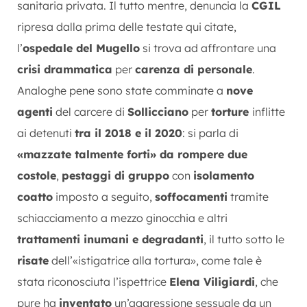
sanitaria privata. Il tutto mentre, denuncia la
CGIL
ripresa dalla prima delle testate qui citate,
l’
ospedale del Mugello
si trova ad affrontare una
crisi drammatica
per
carenza di personale
.
Analoghe pene sono state comminate a
nove
agenti
del carcere di
Sollicciano
per
torture
inflitte
ai detenuti
tra il 2018 e il 2020
: si parla di
«mazzate talmente forti» da rompere due
costole
,
pestaggi di gruppo
con
isolamento
coatto
imposto a seguito,
soffocamenti
tramite
schiacciamento a mezzo ginocchia e altri
trattamenti inumani e degradanti
, il tutto sotto le
risate
dell’«istigatrice alla tortura», come tale è
stata riconosciuta l’ispettrice
Elena Viligiardi
, che
pure ha
inventato
un’aggressione sessuale da un