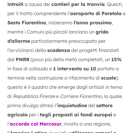
introiti
a causa dei
cantieri per la tranvia
. Questi,
per il tratto comprendente l’
aeroporto di Peretola
e
Sesto Fiorentino
, inizieranno
l’anno prossimo
,
mentre i Comuni più piccoli lanciano un
grido
d’allarme
particolarmente preoccupato per
l’avvicinarsi della
scadenza
dei progetti finanziati
dal
PNRR
(poco più della metà completati, un
15%
in fase di collaudo e
1 intervento su 10
portato a
termine nella costruzione o rifacimento di
scuole
):
questo è il quadro che emerge dagli articoli in tema
di
Repubblica Firenze
e
Corriere Fiorentino
, la quale
prima divulga altresì l’
inquietudine
del
settore
agricolo
per i
tagli proposti ai fondi europei
e
l’
accordo col Mercosur
, rivolto a una regione,
l’
America Latina
, in cui
si «utilizzano ormoni e