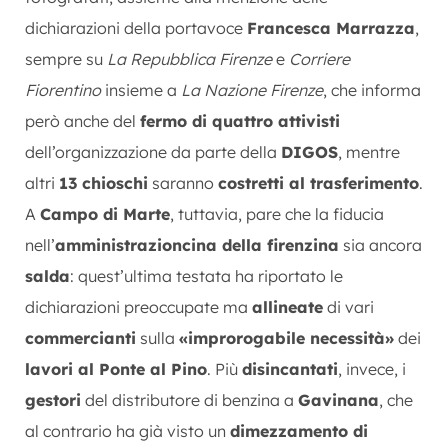
dichiarazioni della portavoce
Francesca Marrazza
,
sempre su
La Repubblica Firenze
e
Corriere
Fiorentino
insieme a
La Nazione Firenze
, che informa
però anche del
fermo di quattro attivisti
dell’organizzazione da parte della
DIGOS
, mentre
altri
13 chioschi
saranno
costretti al trasferimento
.
A
Campo di Marte
, tuttavia, pare che la fiducia
nell’
amministrazioncina della firenzina
sia ancora
salda
: quest’ultima testata ha riportato le
dichiarazioni preoccupate ma
allineate
di vari
commercianti
sulla
«improrogabile necessità»
dei
lavori al Ponte al Pino
. Più
disincantati
, invece, i
gestori
del distributore di benzina a
Gavinana
, che
al contrario ha già visto un
dimezzamento di