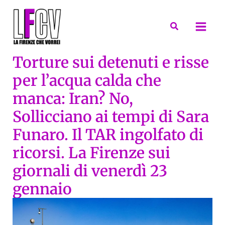
Vai
al
Cerca
contenuto
Torture sui detenuti e risse
per l’acqua calda che
manca: Iran? No,
Sollicciano ai tempi di Sara
Funaro. Il TAR ingolfato di
ricorsi. La Firenze sui
giornali di venerdì 23
gennaio