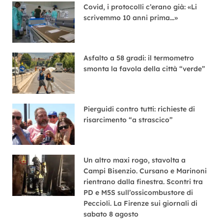
Covid, i protocolli c’erano già: «Li
scrivemmo 10 anni prima…»
Asfalto a 58 gradi: il termometro
smonta la favola della città “verde”
Pierguidi contro tutti: richieste di
risarcimento “a strascico”
Un altro maxi rogo, stavolta a
Campi Bisenzio. Cursano e Marinoni
rientrano dalla finestra. Scontri tra
PD e M5S sull’ossicombustore di
Peccioli. La Firenze sui giornali di
sabato 8 agosto