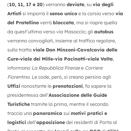
(
10, 11, 17 e 20
) verranno
deviate
, su
via degli
Artisti
si imporrà il
senso unico
e la corsia verso
via
del Pratellino
verrà
bloccata
, ma si riapre quella
da quest’ultima verso via Masaccio; gli
autobus
verranno convogliati, insieme al traffico regolare,
sulla tratta
viale Don Minzoni-Cavalcavia delle
Cure-viale dei Mille-via Pacinotti-viale Volta
,
informano
La Repubblica Firenze
e
Corriere
Fiorentino
. Le code, però, si creano persino agli
Uffizi
nonostante le
prenotazioni
, fa sapere la
presidentessa dell’
Associazione delle Guide
Turistiche
tramite la prima, mentre il secondo
traccia una
panoramica
sui
motivi pratici e
logistici
dell’
opposizione
dei residenti di Porta al