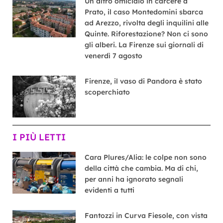
Un altro omicidio in carcere a
Prato, il caso Montedomini sbarca
ad Arezzo, rivolta degli inquilini alle
Quinte. Riforestazione? Non ci sono
gli alberi. La Firenze sui giornali di
venerdì 7 agosto
Firenze, il vaso di Pandora è stato
scoperchiato
I PIÙ LETTI
Cara Plures/Alia: le colpe non sono
della città che cambia. Ma di chi,
per anni ha ignorato segnali
evidenti a tutti
Fantozzi in Curva Fiesole, con vista