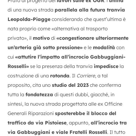
Prato al progetto dei
lavori sulle ex OGR
: l’
utilità
di una nuova strada
parallela alla futura tranvia
Leopolda-Piagge
considerando che quest’ultima è
nata proprio come «alternativa al trasporto
privato», il
motivo
di
«congestionare ulteriormente
un’arteria già sotto pressione»
e le
modalità
con
cui
«attutire l’impatto all’incrocio Gabbuggiani-
Rosselli»
se la presenza della tranvia
impedisce
la
costruzione di una
rotonda
. Il
Corriere
, a tal
proposito, cita uno
studio del 2023
che conferma
tutta la
fondatezza
di questi dubbi, giacché, in
sintesi, la nuova strada progettata alle ex Officine
Generali Riparazioni
sposterebbe il blocco del
traffico da via Pistoiese
, appunto,
all’incrocio tra
via Gabbuggiani e viale Fratelli Rosselli
. Il tutto