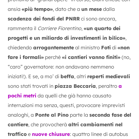
ansia
«più tempo»
, dato che a
un mese
dalla
scadenza dei fondi del PNRR
ci sono ancora,
rammenta il
Corriere Fiorentino
,
«un quarto dei
progetti e un miliardo di investimenti in bilico»
,
chiedendo
arrogantemente
al ministro
Foti
di
«non
fare i formali»
perché
«i cantieri vanno finiti»
(no,
“caro” governatore: non andavano nemmeno
iniziati!). E se, a mo’ di
beffa
, altri
reperti medievali
sono stati trovati in
piazza Beccaria
, peraltro
a
pochi metri
da quelli che già hanno causato
interruzioni ma senza, questi, provocare imprevisti
analoghi, a
Ponte al Pino
parte la
seconda fase del
cantiere
, che provocherà
altri cambiamenti nel
traffico
e
nuove chiusure
: quattro linee di autobus