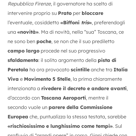
Repubblica Firenze
, il governatore ha scelto di
intervenire proprio su
Prato
per
bloccare
l’eventuale, cosiddetto
«Biffoni
tris
»
, preferendogli
una
«novità»
. Ma di novità, nella “sua” Toscana, ce
ne sono ben
poche
, se non che il suo prediletto
campo largo
procede nel suo progressivo
sfaldamento
: il solito argomento della
pista di
Peretola
ha ora provocato
scintille
anche tra
Italia
Viva
e
Movimento 5 Stelle
, la prima chiaramente
intenzionata a
rivedere il decreto e andare avanti
,
d’accordo con
Toscana Aeroporti
, mentre il
secondo vuole un
parere della Commissione
Europea
che, puntualizza la stessa testata, sarebbe
«rischiosissimo e lunghissimo come tempi»
. Sul
profluvio di “grandi opere” in corso, Giani chiede con