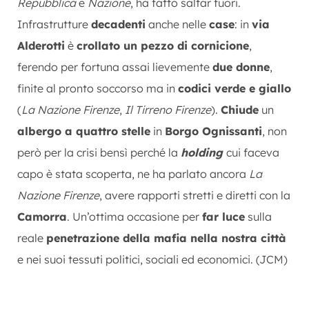
Repubblica
e
Nazione
, ha fatto saltar fuori.
Infrastrutture
decadenti
anche nelle
case
: in
via
Alderotti
è
crollato un pezzo di cornicione
,
ferendo per fortuna assai lievemente
due donne
,
finite al pronto soccorso ma in
codici verde e giallo
(
La Nazione Firenze
,
Il Tirreno Firenze
).
Chiude
un
albergo a quattro stelle
in
Borgo Ognissanti
, non
però per la crisi bensì perché la
holding
cui faceva
capo è stata scoperta, ne ha parlato ancora
La
Nazione Firenze
, avere rapporti stretti e diretti con la
Camorra
. Un’ottima occasione per
far luce
sulla
reale
penetrazione della mafia nella nostra città
e nei suoi tessuti politici, sociali ed economici. (JCM)