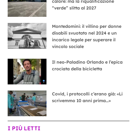
calore: ma la riqualificazione
“verde” slitta al 2027
Montedomini: il villino per donne
disabili svuotato nel 2024 e un
incarico legale per superare il
vincolo sociale
Il neo-Paladino Orlando e l’epica
crociata della bicicletta
Covid, i protocolli c’erano già: «Li
scrivemmo 10 anni prima…»
I PIÙ LETTI