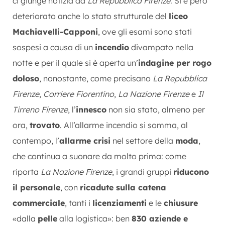
ci giunge notizia da
La Repubblica Firenze
. Si è però
deteriorato anche lo stato strutturale del
liceo
Machiavelli-Capponi
, ove gli esami sono stati
sospesi a causa di un
incendio
divampato nella
notte e per il quale si è aperta un’
indagine per rogo
doloso
, nonostante, come precisano
La Repubblica
Firenze
,
Corriere Fiorentino
,
La Nazione Firenze
e
Il
Tirreno Firenze
, l’
innesco
non sia stato, almeno per
ora,
trovato
. All’allarme incendio si somma, al
contempo, l’
allarme crisi
nel settore della
moda
,
che continua a suonare da molto prima: come
riporta
La Nazione Firenze
, i grandi gruppi
riducono
il personale
, con
ricadute sulla catena
commerciale
, tanti i
licenziamenti
e le
chiusure
«dalla
pelle
alla logistica»: ben
830 aziende e