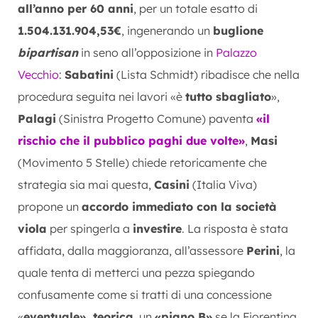
all’anno per 60 anni
, per un totale esatto di
1.504.131.904,53€
, ingenerando un
buglione
bipartisan
in seno all’opposizione in
Palazzo
Vecchio
:
Sabatini
(Lista Schmidt) ribadisce che nella
procedura seguita nei lavori «è
tutto sbagliato
»,
Palagi
(Sinistra Progetto Comune) paventa
«il
rischio che il pubblico paghi due volte»
,
Masi
(Movimento 5 Stelle) chiede retoricamente che
strategia sia mai questa,
Casini
(Italia Viva)
propone un
accordo immediato con la società
viola
per spingerla a
investire
. La risposta è stata
affidata, dalla maggioranza, all’assessore
Perini
, la
quale tenta di metterci una pezza spiegando
confusamente come si tratti di una concessione
«
eventuale», teorica
, un
«piano B»
se la Fiorentina