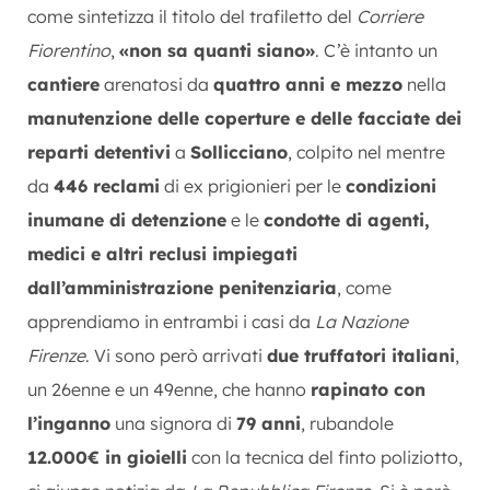
come sintetizza il titolo del trafiletto del
Corriere
Fiorentino
,
«non sa quanti siano»
. C’è intanto un
cantiere
arenatosi da
quattro anni e mezzo
nella
manutenzione delle coperture e delle facciate dei
reparti detentivi
a
Sollicciano
, colpito nel mentre
da
446 reclami
di ex prigionieri per le
condizioni
inumane di detenzione
e le
condotte di agenti,
medici e altri reclusi impiegati
dall’amministrazione penitenziaria
, come
apprendiamo in entrambi i casi da
La Nazione
Firenze
. Vi sono però arrivati
due truffatori italiani
,
un 26enne e un 49enne, che hanno
rapinato con
l’inganno
una signora di
79 anni
, rubandole
12.000€ in gioielli
con la tecnica del finto poliziotto,