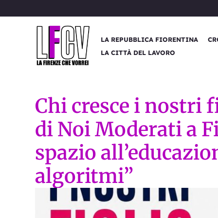
Vai
al
contenuto
LA REPUBBLICA FIORENTINA
CR
LA CITTÀ DEL LAVORO
Chi cresce i nostri f
di Noi Moderati a F
spazio all’educazion
algoritmi”