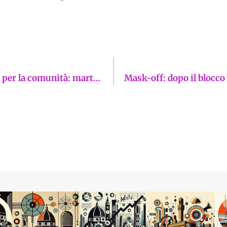
A Signa rinasce uno spazio di aggregazione per la comunità: martedì 9 giugno la riapertura