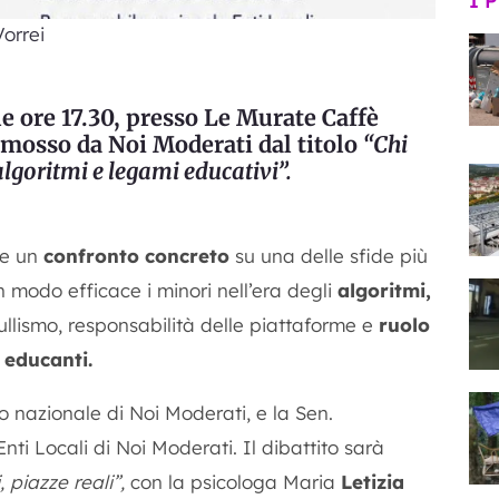
I 
orrei
le ore 17.30, presso Le Murate Caffè
romosso da Noi Moderati dal titolo
“Chi
, algoritmi e legami educativi”.
re un
confronto concreto
su una delle sfide più
n modo efficace i minori nell’era degli
algoritmi,
llismo, responsabilità delle piattaforme e
ruolo
 educanti.
 nazionale di Noi Moderati, e la Sen.
ti Locali di Noi Moderati. Il dibattito sarà
, piazze reali”,
con la psicologa Maria
Letizia