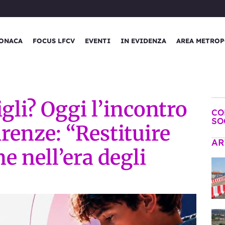
ONACA
FOCUS LFCV
EVENTI
IN EVIDENZA
AREA METROP
igli? Oggi l’incontro
CO
SO
irenze: “Restituire
AR
e nell’era degli