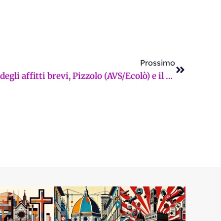
Successi
Prossimo
Mask-off: dopo il blocco degli affitti brevi, Pizzolo (AVS/Ecolò) e il Soviet Fiorentino vogliono requisire le case private