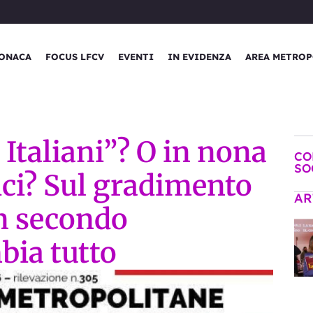
ONACA
FOCUS LFCV
EVENTI
IN EVIDENZA
AREA METROP
 Italiani”? O in nona
CO
SO
ici? Sul gradimento
AR
n secondo
ia tutto