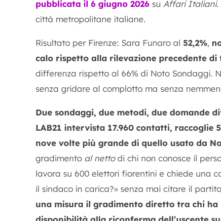
pubblicata il 6 giugno 2026
su
Affari Italiani
.
città metropolitane italiane.
Risultato per Firenze: Sara Funaro al
52,2%
,
no
calo rispetto alla rilevazione precedente di
differenza rispetto al 66% di Noto Sondaggi. N
senza gridare al complotto ma senza nemmeno f
Due sondaggi, due metodi, due domande di
LAB21 intervista 17.960 contatti, raccoglie 
nove volte più grande di quello usato da N
gradimento
al netto
di chi non conosce il per
lavora su 600 elettori fiorentini e chiede una 
il sindaco in carica?» senza mai citare il part
una misura il gradimento diretto tra chi ha 
disponibilità alla riconferma dell’uscente su 