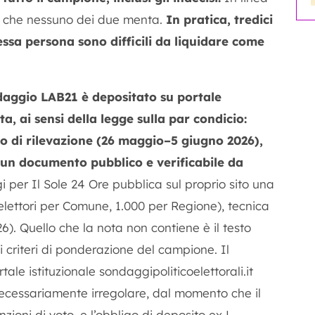
za che nessuno dei due menta.
In pratica, tredici
ssa persona sono difficili da liquidare come
daggio LAB21 è depositato su portale
, ai sensi della legge sulla par condicio:
do di rilevazione (26 maggio–5 giugno 2026),
È un documento pubblico e verificabile da
per Il Sole 24 Ore pubblica sul proprio sito una
ettori per Comune, 1.000 per Regione), tecnica
). Quello che la nota non contiene è il testo
i criteri di ponderazione del campione. Il
ale istituzionale sondaggipoliticoelettorali.it
necessariamente irregolare, dal momento che il
oni di voto, e l’obbligo di deposito ex L.