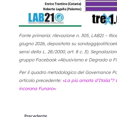
Fonte primaria: rilevazione n. 305, LAB21 – Ric
giugno 2026, depositata su sondaggipoliticoelett
sensi della L. 28/2000, art. 8 c. 3). Segnalazio
gruppo Facebook «Abusivismo e Degrado a Fire
Per il quadro metodologico del Governance Poll 2
articolo precedente:
«La più amata d’Italia”? 
incorona Funaro».
Precedente
Precedente
Pr