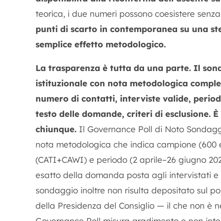
teorica, i due numeri possono coesistere sen
punti di scarto in contemporanea su una ste
semplice effetto metodologico.
La trasparenza è tutta da una parte.
Il son
istituzionale con nota metodologica completa
numero di contatti, interviste valide, perio
testo delle domande, criteri di esclusione. 
chiunque.
Il Governance Poll di Noto Sondaggi 
nota metodologica che indica campione (600 el
(CATI+CAWI) e periodo (2 aprile–26 giugno 2026
esatto della domanda posta agli intervistati e 
sondaggio inoltre non risulta depositato sul port
della Presidenza del Consiglio — il che non è 
Governance Poll misura gradimento e non intenzi