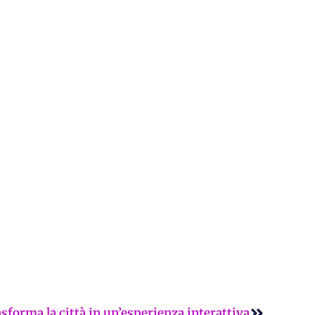
Successi
asforma la città in un’esperienza interattiva