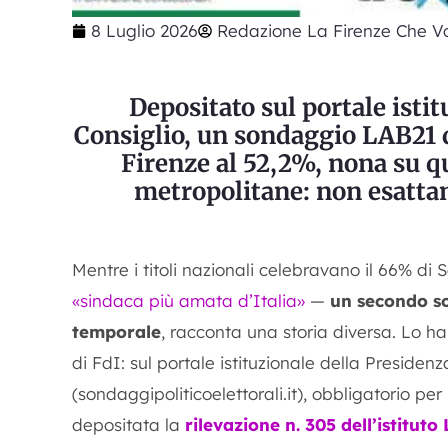
8 Luglio 2026
Redazione La Firenze Che Vo
Depositato sul portale isti
Consiglio, un sondaggio LAB21 d
Firenze al 52,2%, nona su qui
metropolitane: non esattam
Mentre i titoli nazionali celebravano il 66% di
«sindaca più amata d’Italia»
—
un secondo so
temporale
, racconta una storia diversa. Lo h
di FdI: sul portale istituzionale della Presidenz
(sondaggipoliticoelettorali.it), obbligatorio per
depositata la
rilevazione n. 305 dell’istituto