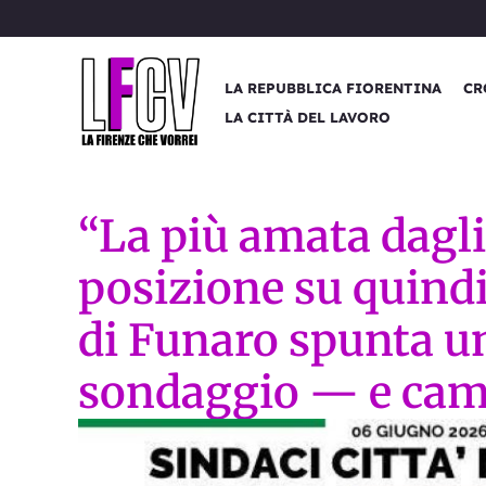
Vai
al
contenuto
LA REPUBBLICA FIORENTINA
CR
LA CITTÀ DEL LAVORO
“La più amata dagli
posizione su quind
di Funaro spunta u
sondaggio — e camb