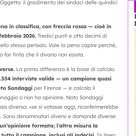
 Oggetto: il gradimento dei sindaci delle quindici
na in classifica, con freccia rossa — cioè in
 febbraio 2026.
Tredici punti e otto decimi di
ello stesso periodo. Vale la pena capire perché,
ar finta che il divario non esista.
verse.
La prima differenza è la base di calcolo.
5.334 interviste valide — un campione quasi
oto Sondaggi
per Firenze — e calcola il
sonaggio o non ha opinione. Noto Sondaggi
cosa diversa: «se si votasse oggi, riconfermerebbe
ito. Sono denominatori diversi e domande diverse:
un’opinione formata; l’altra misura la
tutto il campione, inclusi gli indecisi.
In linea