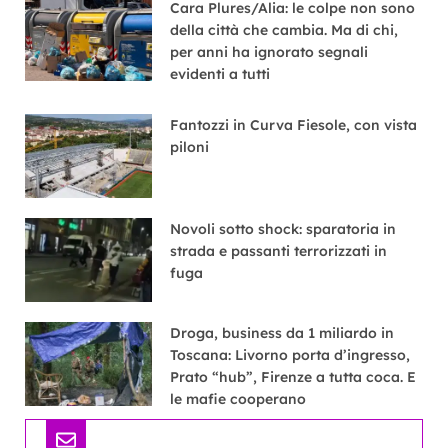
Cara Plures/Alia: le colpe non sono
della città che cambia. Ma di chi,
per anni ha ignorato segnali
evidenti a tutti
Fantozzi in Curva Fiesole, con vista
piloni
Novoli sotto shock: sparatoria in
strada e passanti terrorizzati in
fuga
Droga, business da 1 miliardo in
Toscana: Livorno porta d’ingresso,
Prato “hub”, Firenze a tutta coca. E
le mafie cooperano