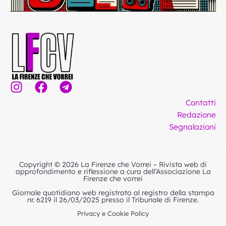
I
F
T
n
a
e
Contatti
s
c
l
Redazione
t
e
e
Segnalazioni
a
b
g
g
o
r
r
o
a
Copyright © 2026 La Firenze che Vorrei – Rivista web di
a
k
m
approfondimento e riflessione a cura dell’Associazione La
Firenze che vorrei
m
Giornale quotidiano web registrato al registro della stampa
nr. 6219 il 26/03/2025 presso il Tribunale di Firenze.
Privacy e Cookie Policy