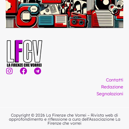
I
F
T
n
a
e
Contatti
s
c
l
Redazione
t
e
e
Segnalazioni
a
b
g
g
o
r
r
o
a
Copyright © 2026 La Firenze che Vorrei – Rivista web di
a
k
m
approfondimento e riflessione a cura dell’Associazione La
Firenze che vorrei
m