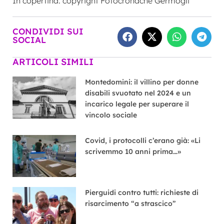
In copertina: copyright Fotocronache Germogli
CONDIVIDI SUI
SOCIAL
ARTICOLI SIMILI
Montedomini: il villino per donne
disabili svuotato nel 2024 e un
incarico legale per superare il
vincolo sociale
Covid, i protocolli c’erano già: «Li
scrivemmo 10 anni prima…»
Pierguidi contro tutti: richieste di
risarcimento “a strascico”