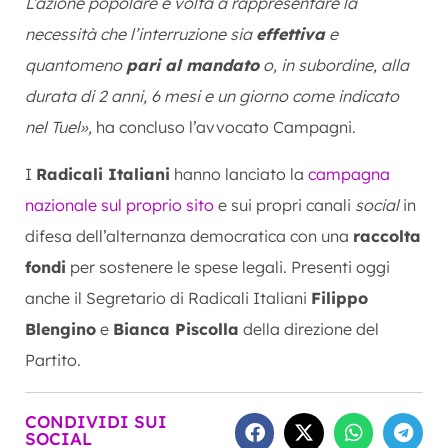
L’azione popolare è volta a rappresentare la
necessità che l’interruzione sia
effettiva
e
quantomeno
pari al mandato
o, in subordine, alla
durata di 2 anni, 6 mesi e un giorno come indicato
nel Tuel»,
ha concluso l’avvocato Campagni.
I
Radicali Italiani
hanno lanciato la
campagna
nazionale sul proprio sito
e sui propri canali
social
in
difesa dell’alternanza democratica con una
raccolta
fondi
per sostenere le spese legali. Presenti oggi
anche il Segretario di Radicali Italiani
Filippo
Blengino
e
Bianca Piscolla
della direzione del
Partito.
CONDIVIDI SUI
SOCIAL