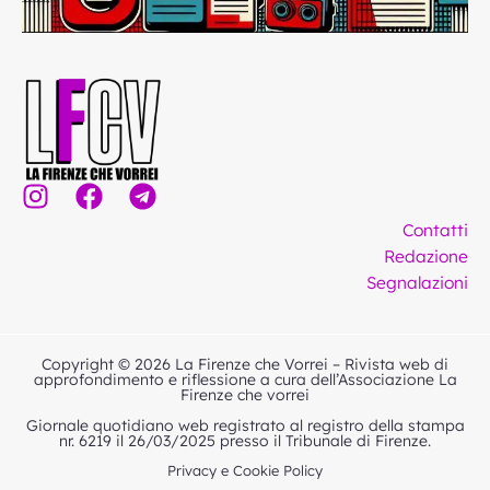
I
F
T
n
a
e
Contatti
s
c
l
Redazione
t
e
e
Segnalazioni
a
b
g
g
o
r
r
o
a
Copyright © 2026 La Firenze che Vorrei – Rivista web di
a
k
m
approfondimento e riflessione a cura dell’Associazione La
Firenze che vorrei
m
Giornale quotidiano web registrato al registro della stampa
nr. 6219 il 26/03/2025 presso il Tribunale di Firenze.
Privacy e Cookie Policy