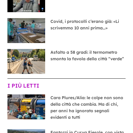
Covid, i protocolli c’erano già: «Li
scrivemmo 10 anni prima…»
Asfalto a 58 gradi: il termometro
smonta la favola della città “verde”
I PIÙ LETTI
Cara Plures/Alia: le colpe non sono
della città che cambia. Ma di chi,
per anni ha ignorato segnali
evidenti a tutti
Fantozzi in Curva Fiesole, con vista