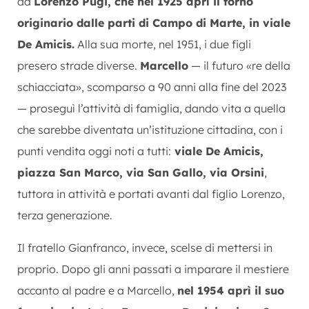
da
Lorenzo Pugi, che nel 1925 aprì il forno
originario dalle parti di Campo di Marte, in viale
De Amicis.
Alla sua morte, nel 1951, i due figli
presero strade diverse.
Marcello
— il futuro «re della
schiacciata», scomparso a 90 anni alla fine del 2023
— proseguì l’attività di famiglia, dando vita a quella
che sarebbe diventata un’istituzione cittadina, con i
punti vendita oggi noti a tutti:
viale De Amicis,
piazza San Marco, via San Gallo, via Orsini
,
tuttora in attività e portati avanti dal figlio Lorenzo,
terza generazione.
Il fratello Gianfranco, invece, scelse di mettersi in
proprio. Dopo gli anni passati a imparare il mestiere
accanto al padre e a Marcello,
nel 1954 aprì il suo