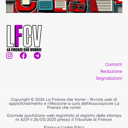
I
F
T
n
a
e
Contatti
s
c
l
Redazione
t
e
e
Segnalazioni
a
b
g
g
o
r
r
o
a
Copyright © 2026 La Firenze che Vorrei – Rivista web di
a
k
m
approfondimento e riflessione a cura dell’Associazione La
Firenze che vorrei
m
Giornale quotidiano web registrato al registro della stampa
nr. 6219 il 26/03/2025 presso il Tribunale di Firenze.
Privacy e Cookie Policy