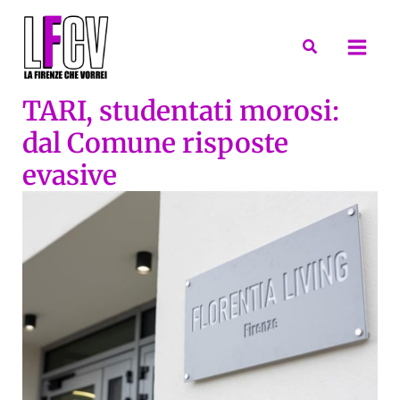
Vai
al
Cerca
contenuto
TARI, studentati morosi:
dal Comune risposte
evasive