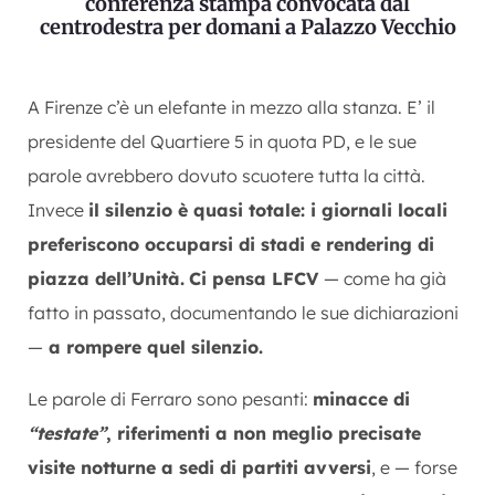
conferenza stampa convocata dal
centrodestra per domani a Palazzo Vecchio
A Firenze c’è un elefante in mezzo alla stanza. E’ il
presidente del Quartiere 5 in quota PD, e le sue
parole avrebbero dovuto scuotere tutta la città.
Invece
il silenzio è quasi totale: i giornali locali
preferiscono occuparsi di stadi e rendering di
piazza dell’Unità.
Ci pensa LFCV
— come ha già
fatto in passato, documentando le sue dichiarazioni
—
a rompere quel silenzio.
Le parole di Ferraro sono pesanti:
minacce di
“testate”
, riferimenti a non meglio precisate
visite notturne a sedi di partiti avversi
, e — forse