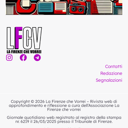
I
F
T
n
a
e
Contatti
s
c
l
Redazione
t
e
e
Segnalazioni
a
b
g
g
o
r
r
o
a
Copyright © 2026 La Firenze che Vorrei – Rivista web di
a
k
m
approfondimento e riflessione a cura dell’Associazione La
Firenze che vorrei
m
Giornale quotidiano web registrato al registro della stampa
nr. 6219 il 26/03/2025 presso il Tribunale di Firenze.