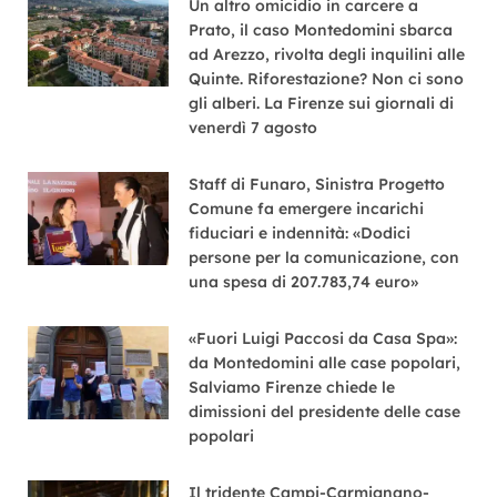
Un altro omicidio in carcere a
Prato, il caso Montedomini sbarca
ad Arezzo, rivolta degli inquilini alle
Quinte. Riforestazione? Non ci sono
gli alberi. La Firenze sui giornali di
venerdì 7 agosto
Staff di Funaro, Sinistra Progetto
Comune fa emergere incarichi
fiduciari e indennità: «Dodici
persone per la comunicazione, con
una spesa di 207.783,74 euro»
«Fuori Luigi Paccosi da Casa Spa»:
da Montedomini alle case popolari,
Salviamo Firenze chiede le
dimissioni del presidente delle case
popolari
Il tridente Campi-Carmignano-