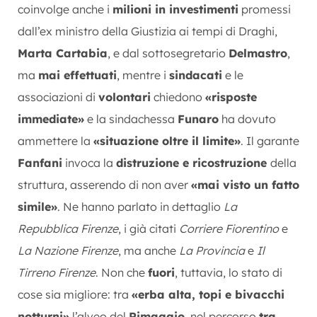
coinvolge anche i
milioni in investimenti
promessi
dall’ex ministro della Giustizia ai tempi di Draghi,
Marta Cartabia
, e dal sottosegretario
Delmastro
,
ma
mai effettuati
, mentre i
sindacati
e le
associazioni di
volontari
chiedono
«risposte
immediate»
e la sindachessa
Funaro
ha dovuto
ammettere la
«situazione oltre il limite»
. Il garante
Fanfani
invoca la
distruzione e ricostruzione
della
struttura, asserendo di non aver
«mai visto un fatto
simile»
. Ne hanno parlato in dettaglio
La
Repubblica Firenze
, i già citati
Corriere Fiorentino
e
La Nazione Firenze
, ma anche
La Provincia
e
Il
Tirreno Firenze
. Non che
fuori
, tuttavia, lo stato di
cose sia migliore: tra
«erba alta, topi e bivacchi
notturni»
l’alveo del
Rimaggio
, nel percorso
tra