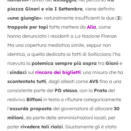
piazza Ginori e via I Settembre
, viene definito
«una giungla»
: naturalmente insufficienti le due (
2
)
trappole per topi
fatte mettere da
Alia
, come
hanno denunciato i residenti a
La Nazione Firenze
.
Ma una copertura mediatica simile, seppur non
identica, a quella dedicata ai fatti di Sollicciano l’ha
ricevuta la
polemica sempre più aspra
tra
Giani
e
i
sindaci
sul
rincaro dei biglietti
: una misura che ha
scontentato tutti
, dagli alleati come
AVS
fino a una
consistente parte del
PD stesso
, con la
Prato
del
redivivo
Biffoni
in testa a rifiutare categoricamente
l’
assurda proposta
del governatore di allocare
30
milioni
, da parte delle amministrazioni locali, per
poter
rivedere tali rialzi
. Giustamente gli è stato