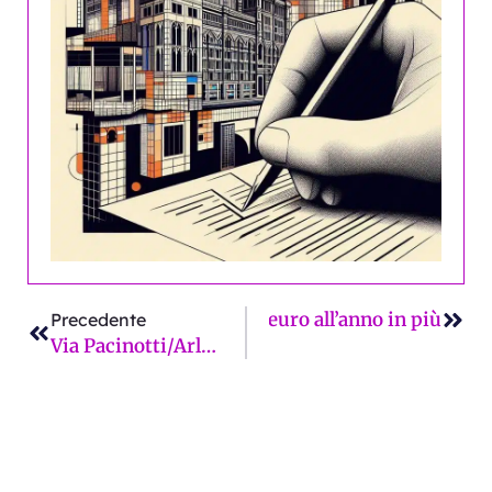
Precedente
Succ
he gli affitti rincarano: 500 euro all’anno in più
Precedente
Via Pacinotti/Arlecchino scimmiotta Barcellona fra brindisi e polemiche