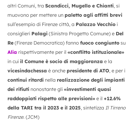
altri Comuni, tra
Scandicci, Mugello e Chianti
, si
muovono per mettere un
paletto agli affitti brevi
sull’esempio di Firenze città, a
Palazzo Vecchio
i
consiglieri
Palagi
(Sinistra Progetto Comune) e
Del
Re
(Firenze Democratica) fanno
fuoco congiunto
su
Alia
rispettivamente per il
«conflitto istituzionale»
in cui
il Comune è socio di maggioranza
e la
vicesindachessa
è anche
presidente di ATO
, e per i
continui ritardi
nella
realizzazione degli impianti
dei rifiuti
nonostante gli
«investimenti quasi
raddoppiati rispetto alle previsioni»
e il
+12.6%
della TARI tra il 2023 e il 2025
, sintetizza
Il Tirreno
Firenze
. (JCM)