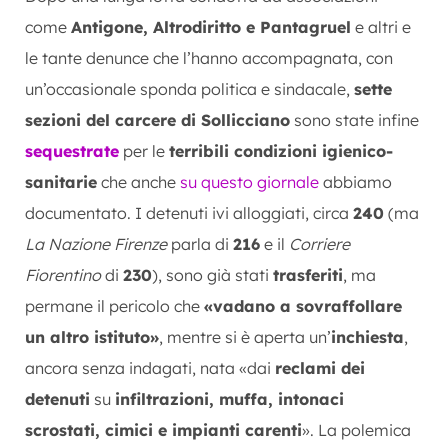
come
Antigone, Altrodiritto e Pantagruel
e altri e
le tante denunce che l’hanno accompagnata, con
un’occasionale sponda politica e sindacale,
sette
sezioni del carcere di Sollicciano
sono state infine
sequestrate
per le
terribili condizioni igienico-
sanitarie
che anche
su questo giornale
abbiamo
documentato. I detenuti ivi alloggiati, circa
240
(ma
La Nazione Firenze
parla di
216
e il
Corriere
Fiorentino
di
230
), sono già stati
trasferiti
, ma
permane il pericolo che
«vadano a sovraffollare
un altro istituto»
, mentre si è aperta un’
inchiesta
,
ancora senza indagati, nata «dai
reclami dei
detenuti
su
infiltrazioni, muffa, intonaci
scrostati, cimici e impianti carenti
». La polemica