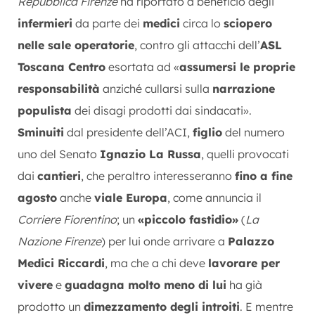
Repubblica Firenze
ha riportato a beneficio degli
infermieri
da parte dei
medici
circa lo
sciopero
nelle sale operatorie
, contro gli attacchi dell’
ASL
Toscana Centro
esortata ad «
assumersi le proprie
responsabilità
anziché cullarsi sulla
narrazione
populista
dei disagi prodotti dai sindacati».
Sminuiti
dal presidente dell’ACI,
figlio
del numero
uno del Senato
Ignazio La Russa
, quelli provocati
dai
cantieri
, che peraltro interesseranno
fino a fine
agosto
anche
viale Europa
, come annuncia il
Corriere Fiorentino
; un
«piccolo fastidio»
(
La
Nazione Firenze
) per lui onde arrivare a
Palazzo
Medici Riccardi
, ma che a chi deve
lavorare per
vivere
e
guadagna molto meno di lui
ha già
prodotto un
dimezzamento degli introiti
. E mentre