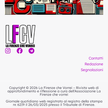
I
F
T
n
a
e
Contatti
s
c
l
Redazione
t
e
e
Segnalazioni
a
b
g
g
o
r
r
o
a
Copyright © 2026 La Firenze che Vorrei – Rivista web di
a
k
m
approfondimento e riflessione a cura dell’Associazione La
Firenze che vorrei
m
Giornale quotidiano web registrato al registro della stampa
nr. 6219 il 26/03/2025 presso il Tribunale di Firenze.