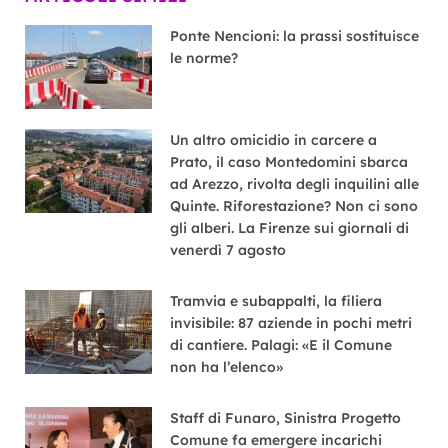
Ponte Nencioni: la prassi sostituisce
le norme?
Un altro omicidio in carcere a
Prato, il caso Montedomini sbarca
ad Arezzo, rivolta degli inquilini alle
Quinte. Riforestazione? Non ci sono
gli alberi. La Firenze sui giornali di
venerdì 7 agosto
Tramvia e subappalti, la filiera
invisibile: 87 aziende in pochi metri
di cantiere. Palagi: «E il Comune
non ha l’elenco»
Staff di Funaro, Sinistra Progetto
Comune fa emergere incarichi